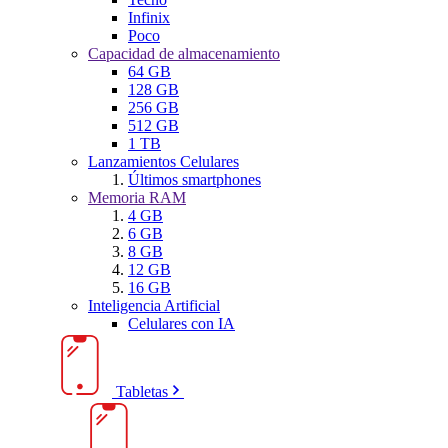
Infinix
Poco
Capacidad de almacenamiento
64 GB
128 GB
256 GB
512 GB
1 TB
Lanzamientos Celulares
Últimos smartphones
Memoria RAM
4 GB
6 GB
8 GB
12 GB
16 GB
Inteligencia Artificial
Celulares con IA
Tabletas