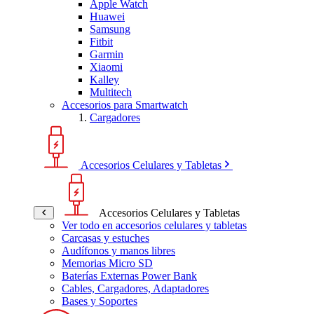
Apple Watch
Huawei
Samsung
Fitbit
Garmin
Xiaomi
Kalley
Multitech
Accesorios para Smartwatch
Cargadores
Accesorios Celulares y Tabletas
Accesorios Celulares y Tabletas
Ver todo en accesorios celulares y tabletas
Carcasas y estuches
Audífonos y manos libres
Memorias Micro SD
Baterías Externas Power Bank
Cables, Cargadores, Adaptadores
Bases y Soportes