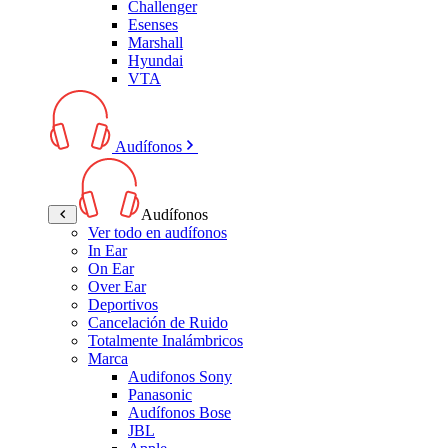
Challenger
Esenses
Marshall
Hyundai
VTA
Audífonos
Audífonos
Ver todo en audífonos
In Ear
On Ear
Over Ear
Deportivos
Cancelación de Ruido
Totalmente Inalámbricos
Marca
Audifonos Sony
Panasonic
Audífonos Bose
JBL