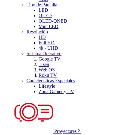
Tipo de Pantalla
LED
OLED
QLED-QNED
Mini LED
Resolución
HD
Full HD
4k - UHD
Sistema Operativo
Google TV
Tizen
Web OS
Roku TV
Características Especiales
Lifestyle
Zona Gamer y TV
Proyectores