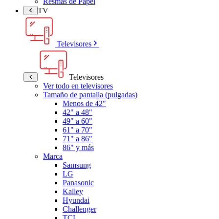
Resmas de Papel
TV
Televisores
Televisores
Ver todo en televisores
Tamaño de pantalla (pulgadas)
Menos de 42"
42" a 48"
49" a 60"
61" a 70"
71" a 86"
86" y más
Marca
Samsung
LG
Panasonic
Kalley
Hyundai
Challenger
TCL