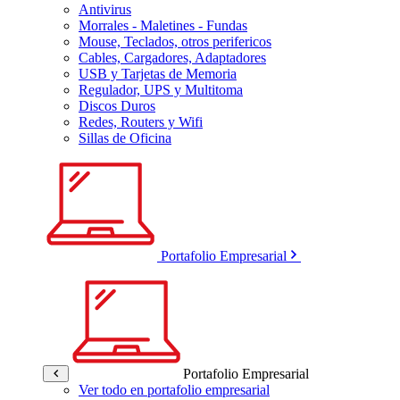
Antivirus
Morrales - Maletines - Fundas
Mouse, Teclados, otros perifericos
Cables, Cargadores, Adaptadores
USB y Tarjetas de Memoria
Regulador, UPS y Multitoma
Discos Duros
Redes, Routers y Wifi
Sillas de Oficina
Portafolio Empresarial
Portafolio Empresarial
Ver todo en portafolio empresarial