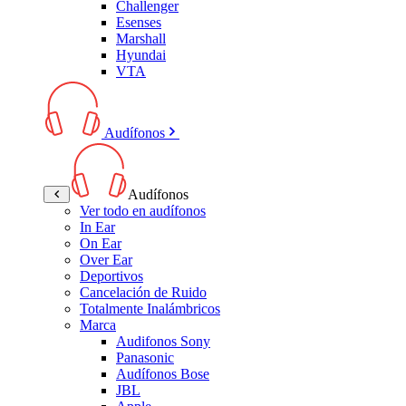
Challenger
Esenses
Marshall
Hyundai
VTA
Audífonos
Audífonos
Ver todo en audífonos
In Ear
On Ear
Over Ear
Deportivos
Cancelación de Ruido
Totalmente Inalámbricos
Marca
Audifonos Sony
Panasonic
Audífonos Bose
JBL