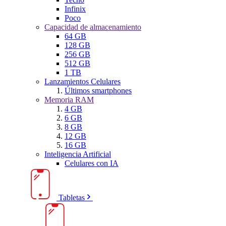
Infinix
Poco
Capacidad de almacenamiento
64 GB
128 GB
256 GB
512 GB
1 TB
Lanzamientos Celulares
Últimos smartphones
Memoria RAM
4 GB
6 GB
8 GB
12 GB
16 GB
Inteligencia Artificial
Celulares con IA
Tabletas