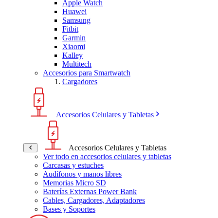
Apple Watch
Huawei
Samsung
Fitbit
Garmin
Xiaomi
Kalley
Multitech
Accesorios para Smartwatch
Cargadores
Accesorios Celulares y Tabletas
Accesorios Celulares y Tabletas
Ver todo en accesorios celulares y tabletas
Carcasas y estuches
Audífonos y manos libres
Memorias Micro SD
Baterías Externas Power Bank
Cables, Cargadores, Adaptadores
Bases y Soportes