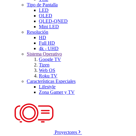
Tipo de Pantalla
LED
OLED
QLED-QNED
Mini LED
Resolución
HD
Full HD
4k - UHD
Sistema Operativo
Google TV
Tizen
Web OS
Roku TV
Características Especiales
Lifestyle
Zona Gamer y TV
Proyectores