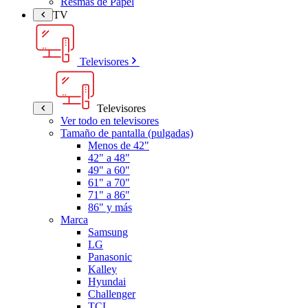
Resmas de Papel
TV
Televisores
Televisores
Ver todo en televisores
Tamaño de pantalla (pulgadas)
Menos de 42"
42" a 48"
49" a 60"
61" a 70"
71" a 86"
86" y más
Marca
Samsung
LG
Panasonic
Kalley
Hyundai
Challenger
TCL