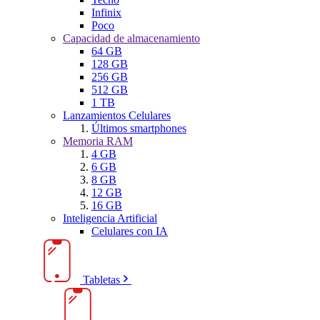
Infinix
Poco
Capacidad de almacenamiento
64 GB
128 GB
256 GB
512 GB
1 TB
Lanzamientos Celulares
Últimos smartphones
Memoria RAM
4 GB
6 GB
8 GB
12 GB
16 GB
Inteligencia Artificial
Celulares con IA
Tabletas