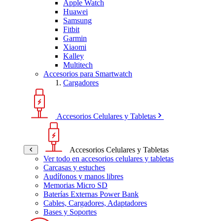
Apple Watch
Huawei
Samsung
Fitbit
Garmin
Xiaomi
Kalley
Multitech
Accesorios para Smartwatch
Cargadores
Accesorios Celulares y Tabletas
Accesorios Celulares y Tabletas
Ver todo en accesorios celulares y tabletas
Carcasas y estuches
Audífonos y manos libres
Memorias Micro SD
Baterías Externas Power Bank
Cables, Cargadores, Adaptadores
Bases y Soportes