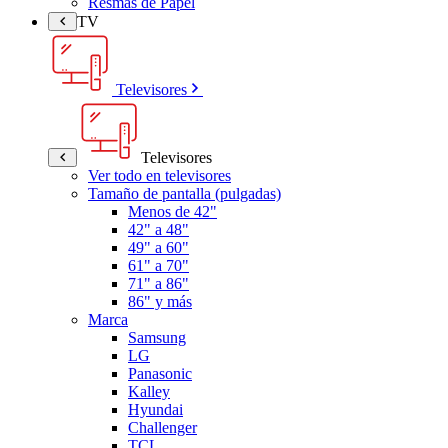
Resmas de Papel
TV
Televisores
Televisores
Ver todo en televisores
Tamaño de pantalla (pulgadas)
Menos de 42"
42" a 48"
49" a 60"
61" a 70"
71" a 86"
86" y más
Marca
Samsung
LG
Panasonic
Kalley
Hyundai
Challenger
TCL