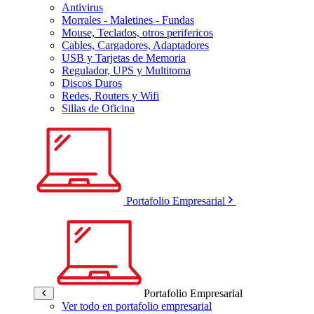
Antivirus
Morrales - Maletines - Fundas
Mouse, Teclados, otros perifericos
Cables, Cargadores, Adaptadores
USB y Tarjetas de Memoria
Regulador, UPS y Multitoma
Discos Duros
Redes, Routers y Wifi
Sillas de Oficina
Portafolio Empresarial
Portafolio Empresarial
Ver todo en portafolio empresarial