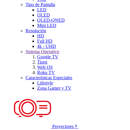
Tipo de Pantalla
LED
OLED
QLED-QNED
Mini LED
Resolución
HD
Full HD
4k - UHD
Sistema Operativo
Google TV
Tizen
Web OS
Roku TV
Características Especiales
Lifestyle
Zona Gamer y TV
Proyectores