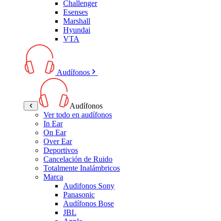
Challenger
Esenses
Marshall
Hyundai
VTA
Audífonos
Audífonos
Ver todo en audífonos
In Ear
On Ear
Over Ear
Deportivos
Cancelación de Ruido
Totalmente Inalámbricos
Marca
Audifonos Sony
Panasonic
Audífonos Bose
JBL