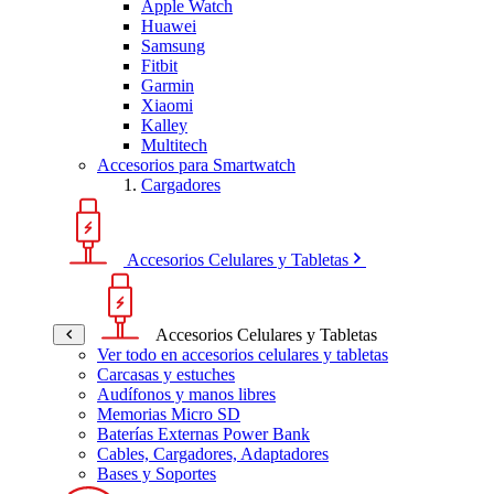
Apple Watch
Huawei
Samsung
Fitbit
Garmin
Xiaomi
Kalley
Multitech
Accesorios para Smartwatch
Cargadores
Accesorios Celulares y Tabletas
Accesorios Celulares y Tabletas
Ver todo en accesorios celulares y tabletas
Carcasas y estuches
Audífonos y manos libres
Memorias Micro SD
Baterías Externas Power Bank
Cables, Cargadores, Adaptadores
Bases y Soportes