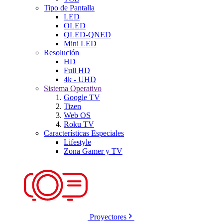
Tipo de Pantalla
LED
OLED
QLED-QNED
Mini LED
Resolución
HD
Full HD
4k - UHD
Sistema Operativo
Google TV
Tizen
Web OS
Roku TV
Características Especiales
Lifestyle
Zona Gamer y TV
Proyectores