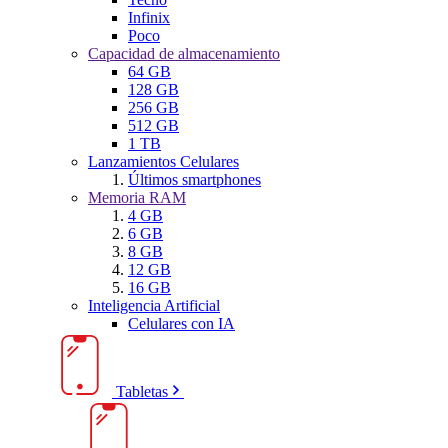
Infinix
Poco
Capacidad de almacenamiento
64 GB
128 GB
256 GB
512 GB
1 TB
Lanzamientos Celulares
Últimos smartphones
Memoria RAM
4 GB
6 GB
8 GB
12 GB
16 GB
Inteligencia Artificial
Celulares con IA
Tabletas