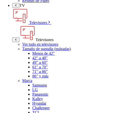
Resmas de Papel
TV
Televisores
Televisores
Ver todo en televisores
Tamaño de pantalla (pulgadas)
Menos de 42"
42" a 48"
49" a 60"
61" a 70"
71" a 86"
86" y más
Marca
Samsung
LG
Panasonic
Kalley
Hyundai
Challenger
TCL