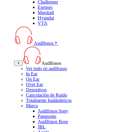
Challenger
Esenses
Marshall
Hyundai
VTA
Audífonos
Audífonos
Ver todo en audífonos
In Ear
On Ear
Over Ear
Deportivos
Cancelación de Ruido
Totalmente Inalámbricos
Marca
Audifonos Sony
Panasonic
Audífonos Bose
JBL