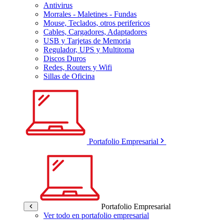
Antivirus
Morrales - Maletines - Fundas
Mouse, Teclados, otros perifericos
Cables, Cargadores, Adaptadores
USB y Tarjetas de Memoria
Regulador, UPS y Multitoma
Discos Duros
Redes, Routers y Wifi
Sillas de Oficina
Portafolio Empresarial
Portafolio Empresarial
Ver todo en portafolio empresarial