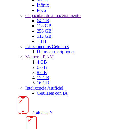
Infinix
Poco
Capacidad de almacenamiento
64 GB
128 GB
256 GB
512 GB
1 TB
Lanzamientos Celulares
Últimos smartphones
Memoria RAM
4 GB
6 GB
8 GB
12 GB
16 GB
Inteligencia Artificial
Celulares con IA
Tabletas