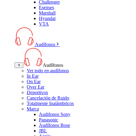
Challenger
Esenses
Marshall
Hyundai
VTA
Audífonos
Audífonos
Ver todo en audífonos
In Ear
On Ear
Over Ear
Deportivos
Cancelación de Ruido
Totalmente Inalámbricos
Marca
Audifonos Sony
Panasonic
Audífonos Bose
JBL