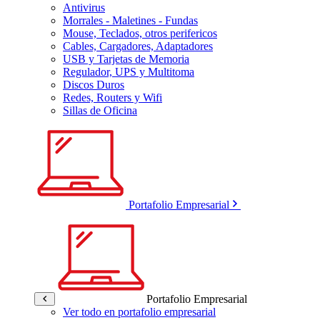
Antivirus
Morrales - Maletines - Fundas
Mouse, Teclados, otros perifericos
Cables, Cargadores, Adaptadores
USB y Tarjetas de Memoria
Regulador, UPS y Multitoma
Discos Duros
Redes, Routers y Wifi
Sillas de Oficina
Portafolio Empresarial
Portafolio Empresarial
Ver todo en portafolio empresarial