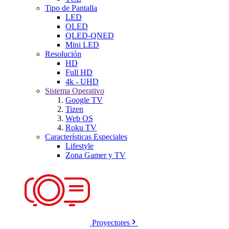
Tipo de Pantalla
LED
OLED
QLED-QNED
Mini LED
Resolución
HD
Full HD
4k - UHD
Sistema Operativo
Google TV
Tizen
Web OS
Roku TV
Características Especiales
Lifestyle
Zona Gamer y TV
Proyectores