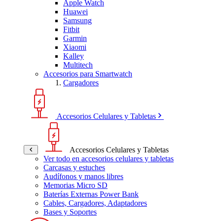
Apple Watch
Huawei
Samsung
Fitbit
Garmin
Xiaomi
Kalley
Multitech
Accesorios para Smartwatch
Cargadores
Accesorios Celulares y Tabletas
Accesorios Celulares y Tabletas
Ver todo en accesorios celulares y tabletas
Carcasas y estuches
Audífonos y manos libres
Memorias Micro SD
Baterías Externas Power Bank
Cables, Cargadores, Adaptadores
Bases y Soportes