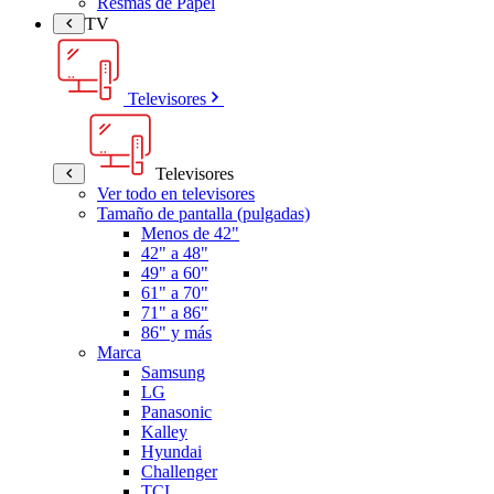
Resmas de Papel
TV
Televisores
Televisores
Ver todo en televisores
Tamaño de pantalla (pulgadas)
Menos de 42"
42" a 48"
49" a 60"
61" a 70"
71" a 86"
86" y más
Marca
Samsung
LG
Panasonic
Kalley
Hyundai
Challenger
TCL