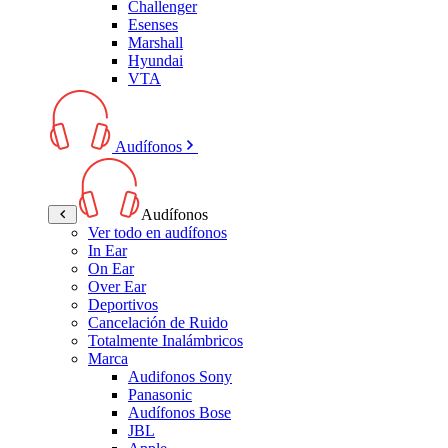
Challenger
Esenses
Marshall
Hyundai
VTA
Audífonos
Audífonos
Ver todo en audífonos
In Ear
On Ear
Over Ear
Deportivos
Cancelación de Ruido
Totalmente Inalámbricos
Marca
Audifonos Sony
Panasonic
Audífonos Bose
JBL