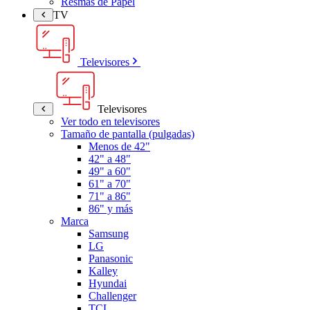
Resmas de Papel
TV
Televisores
Televisores
Ver todo en televisores
Tamaño de pantalla (pulgadas)
Menos de 42"
42" a 48"
49" a 60"
61" a 70"
71" a 86"
86" y más
Marca
Samsung
LG
Panasonic
Kalley
Hyundai
Challenger
TCL