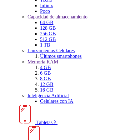
Infinix
Poco
Capacidad de almacenamiento
64 GB
128 GB
256 GB
512 GB
1 TB
Lanzamientos Celulares
Últimos smartphones
Memoria RAM
4 GB
6 GB
8 GB
12 GB
16 GB
Inteligencia Artificial
Celulares con IA
Tabletas