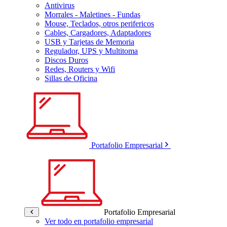
Antivirus
Morrales - Maletines - Fundas
Mouse, Teclados, otros perifericos
Cables, Cargadores, Adaptadores
USB y Tarjetas de Memoria
Regulador, UPS y Multitoma
Discos Duros
Redes, Routers y Wifi
Sillas de Oficina
Portafolio Empresarial
Portafolio Empresarial
Ver todo en portafolio empresarial