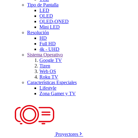
Tipo de Pantalla
LED
OLED
QLED-QNED
Mini LED
Resolución
HD
Full HD
4k - UHD
Sistema Operativo
Google TV
Tizen
Web OS
Roku TV
Características Especiales
Lifestyle
Zona Gamer y TV
Proyectores