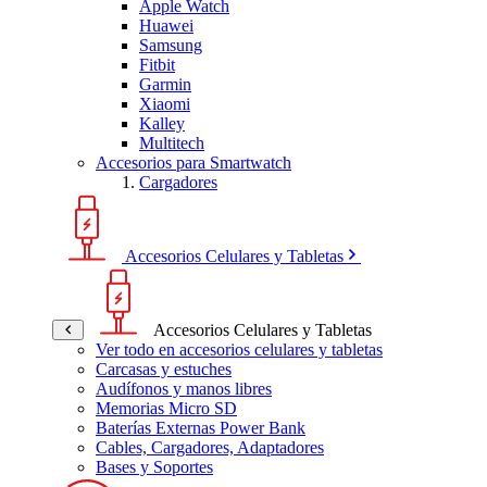
Apple Watch
Huawei
Samsung
Fitbit
Garmin
Xiaomi
Kalley
Multitech
Accesorios para Smartwatch
Cargadores
Accesorios Celulares y Tabletas
Accesorios Celulares y Tabletas
Ver todo en accesorios celulares y tabletas
Carcasas y estuches
Audífonos y manos libres
Memorias Micro SD
Baterías Externas Power Bank
Cables, Cargadores, Adaptadores
Bases y Soportes