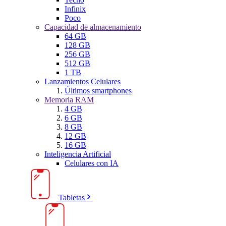
Infinix
Poco
Capacidad de almacenamiento
64 GB
128 GB
256 GB
512 GB
1 TB
Lanzamientos Celulares
Últimos smartphones
Memoria RAM
4 GB
6 GB
8 GB
12 GB
16 GB
Inteligencia Artificial
Celulares con IA
Tabletas