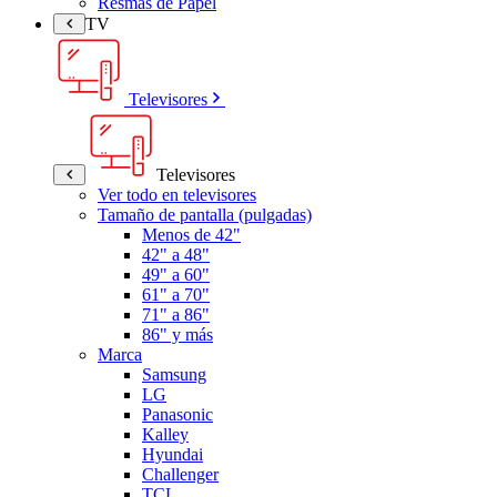
Resmas de Papel
TV
Televisores
Televisores
Ver todo en televisores
Tamaño de pantalla (pulgadas)
Menos de 42"
42" a 48"
49" a 60"
61" a 70"
71" a 86"
86" y más
Marca
Samsung
LG
Panasonic
Kalley
Hyundai
Challenger
TCL