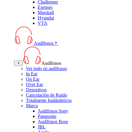
Challenger
Esenses
Marshall
Hyundai
VTA
Audífonos
Audífonos
Ver todo en audífonos
In Ear
On Ear
Over Ear
Deportivos
Cancelación de Ruido
Totalmente Inalámbricos
Marca
Audifonos Sony
Panasonic
Audífonos Bose
JBL