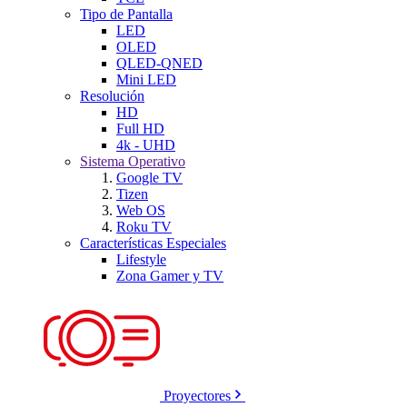
Tipo de Pantalla
LED
OLED
QLED-QNED
Mini LED
Resolución
HD
Full HD
4k - UHD
Sistema Operativo
Google TV
Tizen
Web OS
Roku TV
Características Especiales
Lifestyle
Zona Gamer y TV
Proyectores