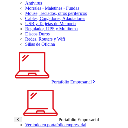
Antivirus
Morrales - Maletines - Fundas
Mouse, Teclados, otros perifericos
Cables, Cargadores, Adaptadores
USB y Tarjetas de Memoria
Regulador, UPS y Multitoma
Discos Duros
Redes, Routers y Wifi
Sillas de Oficina
Portafolio Empresarial
Portafolio Empresarial
Ver todo en portafolio empresarial