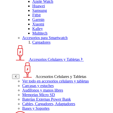
Apple Watch
Huawei
Samsung
Fitbit
Garmin
Xiaomi
Kalley
Multitech
Accesorios para Smartwatch
Cargadores
Accesorios Celulares y Tabletas
Accesorios Celulares y Tabletas
Ver todo en accesorios celulares y tabletas
Carcasas y estuches
Audífonos y manos libres
Memorias Micro SD
Baterías Externas Power Bank
Cables, Cargadores, Adaptadores
Bases y Soportes