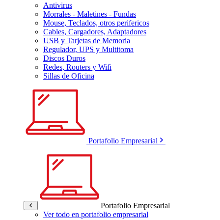
Antivirus
Morrales - Maletines - Fundas
Mouse, Teclados, otros perifericos
Cables, Cargadores, Adaptadores
USB y Tarjetas de Memoria
Regulador, UPS y Multitoma
Discos Duros
Redes, Routers y Wifi
Sillas de Oficina
Portafolio Empresarial
Portafolio Empresarial
Ver todo en portafolio empresarial