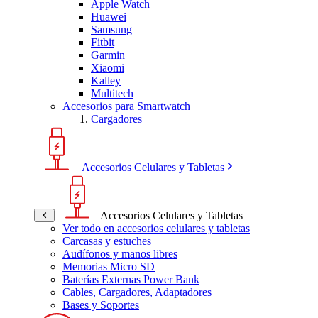
Apple Watch
Huawei
Samsung
Fitbit
Garmin
Xiaomi
Kalley
Multitech
Accesorios para Smartwatch
Cargadores
Accesorios Celulares y Tabletas
Accesorios Celulares y Tabletas
Ver todo en accesorios celulares y tabletas
Carcasas y estuches
Audífonos y manos libres
Memorias Micro SD
Baterías Externas Power Bank
Cables, Cargadores, Adaptadores
Bases y Soportes