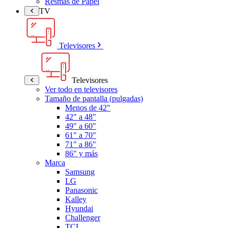
Resmas de Papel
TV
Televisores
Televisores
Ver todo en televisores
Tamaño de pantalla (pulgadas)
Menos de 42"
42" a 48"
49" a 60"
61" a 70"
71" a 86"
86" y más
Marca
Samsung
LG
Panasonic
Kalley
Hyundai
Challenger
TCL