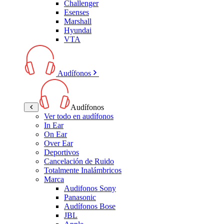
Challenger
Esenses
Marshall
Hyundai
VTA
Audífonos
Audífonos
Ver todo en audífonos
In Ear
On Ear
Over Ear
Deportivos
Cancelación de Ruido
Totalmente Inalámbricos
Marca
Audifonos Sony
Panasonic
Audífonos Bose
JBL