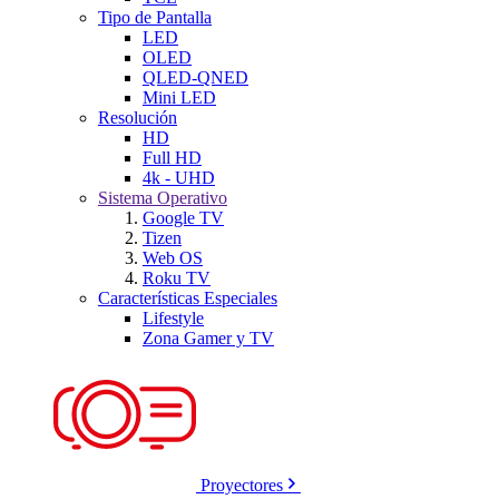
Tipo de Pantalla
LED
OLED
QLED-QNED
Mini LED
Resolución
HD
Full HD
4k - UHD
Sistema Operativo
Google TV
Tizen
Web OS
Roku TV
Características Especiales
Lifestyle
Zona Gamer y TV
Proyectores