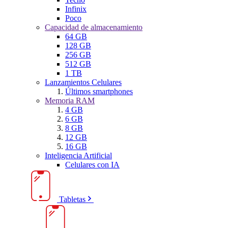
Infinix
Poco
Capacidad de almacenamiento
64 GB
128 GB
256 GB
512 GB
1 TB
Lanzamientos Celulares
Últimos smartphones
Memoria RAM
4 GB
6 GB
8 GB
12 GB
16 GB
Inteligencia Artificial
Celulares con IA
Tabletas