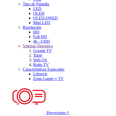
Tipo de Pantalla
LED
OLED
QLED-QNED
Mini LED
Resolución
HD
Full HD
4k - UHD
Sistema Operativo
Google TV
Tizen
Web OS
Roku TV
Características Especiales
Lifestyle
Zona Gamer y TV
Proyectores