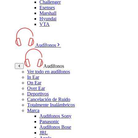
Challenger
Esenses
Marshall
Hyundai
VTA
Audífonos
Audífonos
Ver todo en audífonos
In Ear
On Ear
Over Ear
Deportivos
Cancelación de Ruido
Totalmente Inalámbricos
Marca
Audifonos Sony
Panasonic
Audífonos Bose
JBL