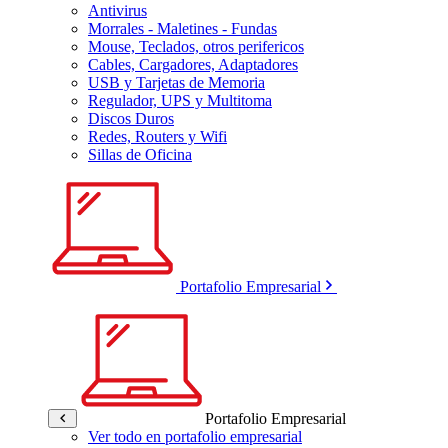
Antivirus
Morrales - Maletines - Fundas
Mouse, Teclados, otros perifericos
Cables, Cargadores, Adaptadores
USB y Tarjetas de Memoria
Regulador, UPS y Multitoma
Discos Duros
Redes, Routers y Wifi
Sillas de Oficina
Portafolio Empresarial
Portafolio Empresarial
Ver todo en portafolio empresarial