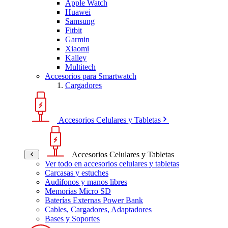
Apple Watch
Huawei
Samsung
Fitbit
Garmin
Xiaomi
Kalley
Multitech
Accesorios para Smartwatch
Cargadores
Accesorios Celulares y Tabletas
Accesorios Celulares y Tabletas
Ver todo en accesorios celulares y tabletas
Carcasas y estuches
Audífonos y manos libres
Memorias Micro SD
Baterías Externas Power Bank
Cables, Cargadores, Adaptadores
Bases y Soportes