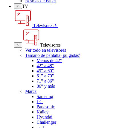
Resmas de Papel
TV
Televisores
Televisores
Ver todo en televisores
Tamaño de pantalla (pulgadas)
Menos de 42"
42" a 48"
49" a 60"
61" a 70"
71" a 86"
86" y más
Marca
Samsung
LG
Panasonic
Kalley
Hyundai
Challenger
TCL