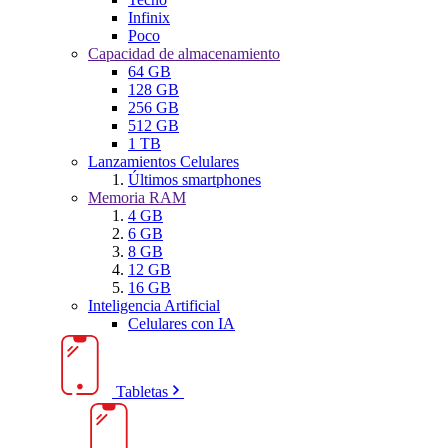
Infinix
Poco
Capacidad de almacenamiento
64 GB
128 GB
256 GB
512 GB
1 TB
Lanzamientos Celulares
Últimos smartphones
Memoria RAM
4 GB
6 GB
8 GB
12 GB
16 GB
Inteligencia Artificial
Celulares con IA
Tabletas