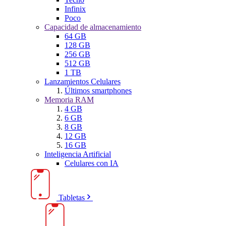
Infinix
Poco
Capacidad de almacenamiento
64 GB
128 GB
256 GB
512 GB
1 TB
Lanzamientos Celulares
Últimos smartphones
Memoria RAM
4 GB
6 GB
8 GB
12 GB
16 GB
Inteligencia Artificial
Celulares con IA
Tabletas