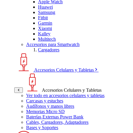
Apple Watch
Huawei
Samsung
Fitbit
Garmin
Xiaomi
Kalley
Multitech
Accesorios para Smartwatch
Cargadores
Accesorios Celulares y Tabletas
Accesorios Celulares y Tabletas
Ver todo en accesorios celulares y tabletas
Carcasas y estuches
Audífonos y manos libres
Memorias Micro SD
Baterías Externas Power Bank
Cables, Cargadores, Adaptadores
Bases y Soportes