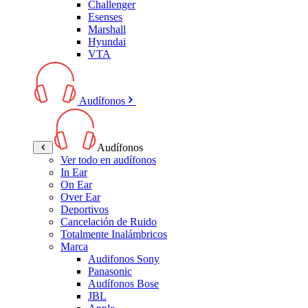
Challenger
Esenses
Marshall
Hyundai
VTA
Audífonos
Audífonos
Ver todo en audífonos
In Ear
On Ear
Over Ear
Deportivos
Cancelación de Ruido
Totalmente Inalámbricos
Marca
Audifonos Sony
Panasonic
Audífonos Bose
JBL