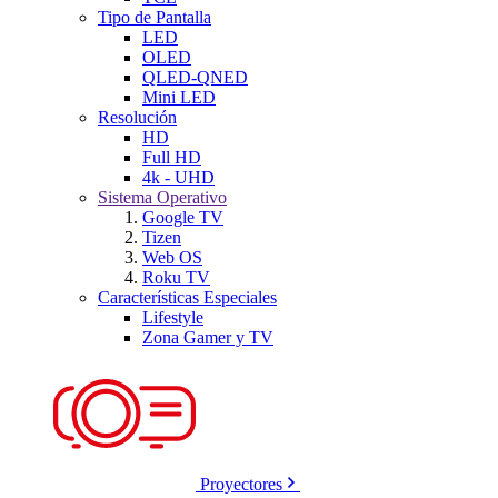
Tipo de Pantalla
LED
OLED
QLED-QNED
Mini LED
Resolución
HD
Full HD
4k - UHD
Sistema Operativo
Google TV
Tizen
Web OS
Roku TV
Características Especiales
Lifestyle
Zona Gamer y TV
Proyectores