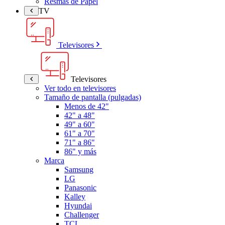
Resmas de Papel
TV
Televisores
Televisores
Ver todo en televisores
Tamaño de pantalla (pulgadas)
Menos de 42"
42" a 48"
49" a 60"
61" a 70"
71" a 86"
86" y más
Marca
Samsung
LG
Panasonic
Kalley
Hyundai
Challenger
TCL