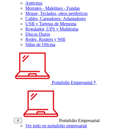
Antivirus
Morrales - Maletines - Fundas
Mouse, Teclados, otros perifericos
Cables, Cargadores, Adaptadores
USB y Tarjetas de Memoria
Regulador, UPS y Multitoma
Discos Duros
Redes, Routers y Wifi
Sillas de Oficina
Portafolio Empresarial
Portafolio Empresarial
Ver todo en portafolio empresarial