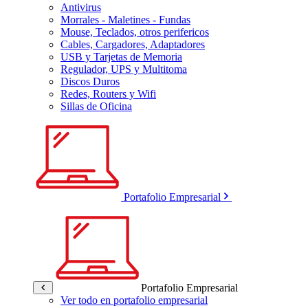
Antivirus
Morrales - Maletines - Fundas
Mouse, Teclados, otros perifericos
Cables, Cargadores, Adaptadores
USB y Tarjetas de Memoria
Regulador, UPS y Multitoma
Discos Duros
Redes, Routers y Wifi
Sillas de Oficina
Portafolio Empresarial
Portafolio Empresarial
Ver todo en portafolio empresarial