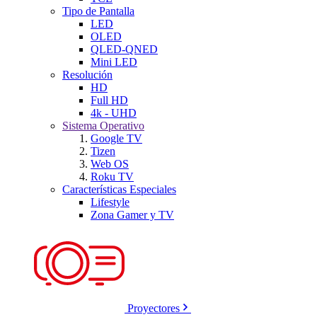
Tipo de Pantalla
LED
OLED
QLED-QNED
Mini LED
Resolución
HD
Full HD
4k - UHD
Sistema Operativo
Google TV
Tizen
Web OS
Roku TV
Características Especiales
Lifestyle
Zona Gamer y TV
Proyectores