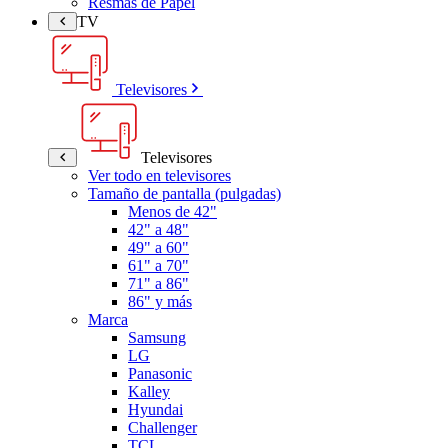
Resmas de Papel
TV
Televisores
Televisores
Ver todo en televisores
Tamaño de pantalla (pulgadas)
Menos de 42"
42" a 48"
49" a 60"
61" a 70"
71" a 86"
86" y más
Marca
Samsung
LG
Panasonic
Kalley
Hyundai
Challenger
TCL