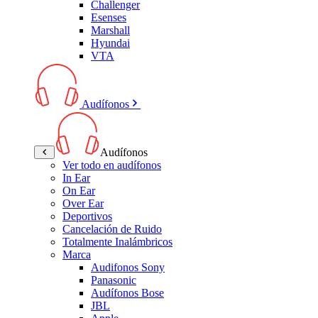
Challenger
Esenses
Marshall
Hyundai
VTA
Audífonos
Audífonos
Ver todo en audífonos
In Ear
On Ear
Over Ear
Deportivos
Cancelación de Ruido
Totalmente Inalámbricos
Marca
Audifonos Sony
Panasonic
Audífonos Bose
JBL