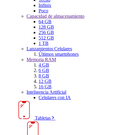
Infinix
Poco
Capacidad de almacenamiento
64 GB
128 GB
256 GB
512 GB
1 TB
Lanzamientos Celulares
Últimos smartphones
Memoria RAM
4 GB
6 GB
8 GB
12 GB
16 GB
Inteligencia Artificial
Celulares con IA
Tabletas