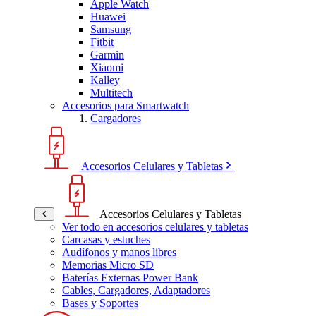
Apple Watch
Huawei
Samsung
Fitbit
Garmin
Xiaomi
Kalley
Multitech
Accesorios para Smartwatch
Cargadores
Accesorios Celulares y Tabletas
Accesorios Celulares y Tabletas
Ver todo en accesorios celulares y tabletas
Carcasas y estuches
Audífonos y manos libres
Memorias Micro SD
Baterías Externas Power Bank
Cables, Cargadores, Adaptadores
Bases y Soportes