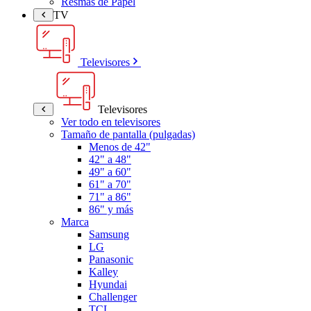
Resmas de Papel
TV
Televisores
Televisores
Ver todo en televisores
Tamaño de pantalla (pulgadas)
Menos de 42"
42" a 48"
49" a 60"
61" a 70"
71" a 86"
86" y más
Marca
Samsung
LG
Panasonic
Kalley
Hyundai
Challenger
TCL