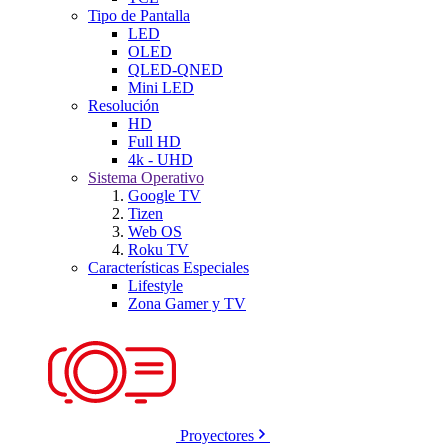
Tipo de Pantalla
LED
OLED
QLED-QNED
Mini LED
Resolución
HD
Full HD
4k - UHD
Sistema Operativo
Google TV
Tizen
Web OS
Roku TV
Características Especiales
Lifestyle
Zona Gamer y TV
Proyectores