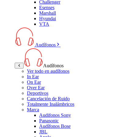
Challenger
Esenses
Marshall
Hyundai
VTA
Audífonos
Audífonos
Ver todo en audífonos
In Ear
On Ear
Over Ear
Deportivos
Cancelación de Ruido
Totalmente Inalámbricos
Marca
Audifonos Sony
Panasonic
Audífonos Bose
JBL