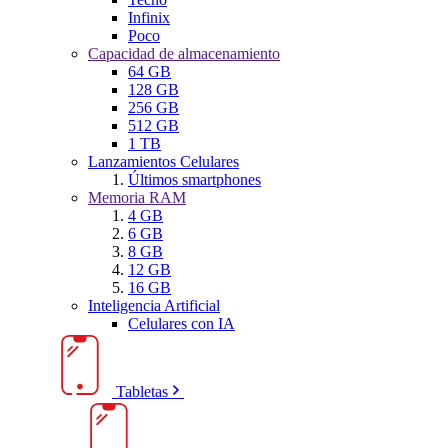
Infinix
Poco
Capacidad de almacenamiento
64 GB
128 GB
256 GB
512 GB
1 TB
Lanzamientos Celulares
Últimos smartphones
Memoria RAM
4 GB
6 GB
8 GB
12 GB
16 GB
Inteligencia Artificial
Celulares con IA
Tabletas