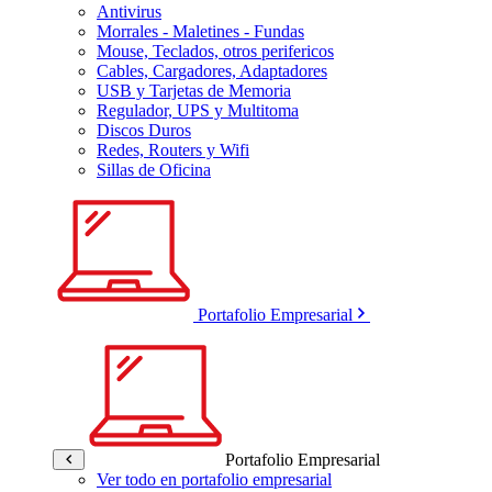
Antivirus
Morrales - Maletines - Fundas
Mouse, Teclados, otros perifericos
Cables, Cargadores, Adaptadores
USB y Tarjetas de Memoria
Regulador, UPS y Multitoma
Discos Duros
Redes, Routers y Wifi
Sillas de Oficina
Portafolio Empresarial
Portafolio Empresarial
Ver todo en portafolio empresarial