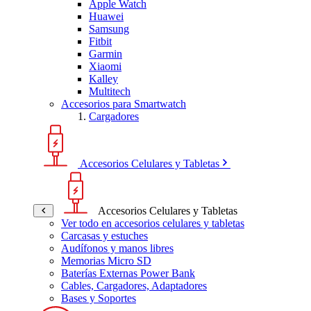
Apple Watch
Huawei
Samsung
Fitbit
Garmin
Xiaomi
Kalley
Multitech
Accesorios para Smartwatch
Cargadores
Accesorios Celulares y Tabletas
Accesorios Celulares y Tabletas
Ver todo en accesorios celulares y tabletas
Carcasas y estuches
Audífonos y manos libres
Memorias Micro SD
Baterías Externas Power Bank
Cables, Cargadores, Adaptadores
Bases y Soportes