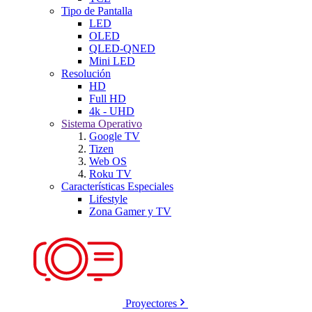
Tipo de Pantalla
LED
OLED
QLED-QNED
Mini LED
Resolución
HD
Full HD
4k - UHD
Sistema Operativo
Google TV
Tizen
Web OS
Roku TV
Características Especiales
Lifestyle
Zona Gamer y TV
Proyectores