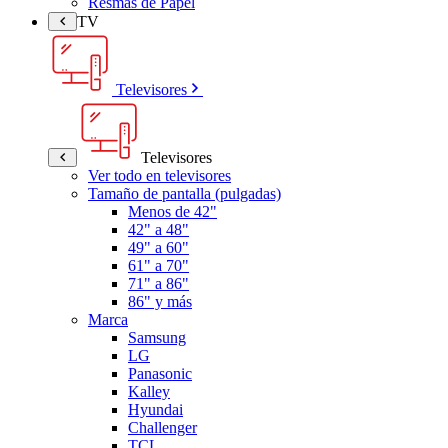
Resmas de Papel
TV
Televisores
Televisores
Ver todo en televisores
Tamaño de pantalla (pulgadas)
Menos de 42"
42" a 48"
49" a 60"
61" a 70"
71" a 86"
86" y más
Marca
Samsung
LG
Panasonic
Kalley
Hyundai
Challenger
TCL