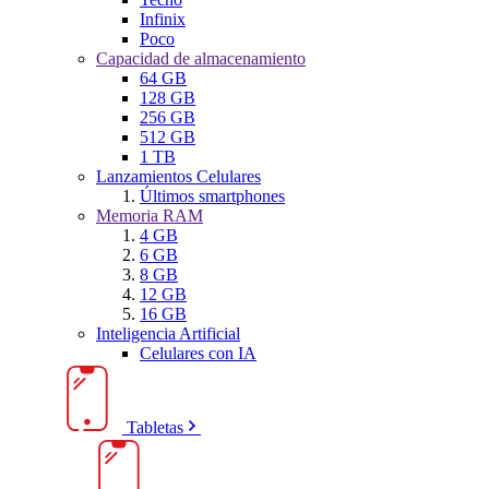
Infinix
Poco
Capacidad de almacenamiento
64 GB
128 GB
256 GB
512 GB
1 TB
Lanzamientos Celulares
Últimos smartphones
Memoria RAM
4 GB
6 GB
8 GB
12 GB
16 GB
Inteligencia Artificial
Celulares con IA
Tabletas