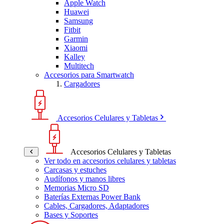
Apple Watch
Huawei
Samsung
Fitbit
Garmin
Xiaomi
Kalley
Multitech
Accesorios para Smartwatch
Cargadores
Accesorios Celulares y Tabletas
Accesorios Celulares y Tabletas
Ver todo en accesorios celulares y tabletas
Carcasas y estuches
Audífonos y manos libres
Memorias Micro SD
Baterías Externas Power Bank
Cables, Cargadores, Adaptadores
Bases y Soportes