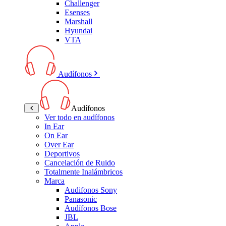
Challenger
Esenses
Marshall
Hyundai
VTA
Audífonos
Audífonos
Ver todo en audífonos
In Ear
On Ear
Over Ear
Deportivos
Cancelación de Ruido
Totalmente Inalámbricos
Marca
Audifonos Sony
Panasonic
Audífonos Bose
JBL