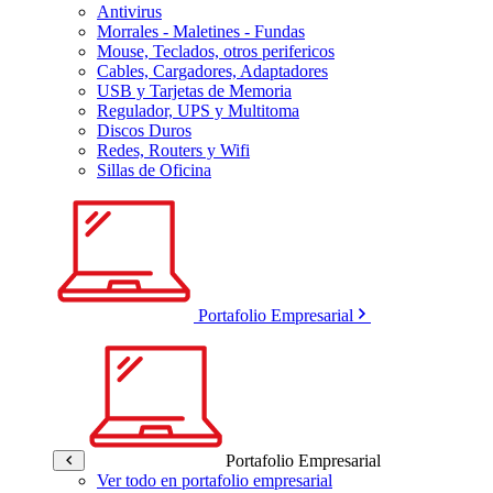
Antivirus
Morrales - Maletines - Fundas
Mouse, Teclados, otros perifericos
Cables, Cargadores, Adaptadores
USB y Tarjetas de Memoria
Regulador, UPS y Multitoma
Discos Duros
Redes, Routers y Wifi
Sillas de Oficina
Portafolio Empresarial
Portafolio Empresarial
Ver todo en portafolio empresarial