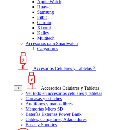
Apple Watch
Huawei
Samsung
Fitbit
Garmin
Xiaomi
Kalley
Multitech
Accesorios para Smartwatch
Cargadores
Accesorios Celulares y Tabletas
Accesorios Celulares y Tabletas
Ver todo en accesorios celulares y tabletas
Carcasas y estuches
Audífonos y manos libres
Memorias Micro SD
Baterías Externas Power Bank
Cables, Cargadores, Adaptadores
Bases y Soportes