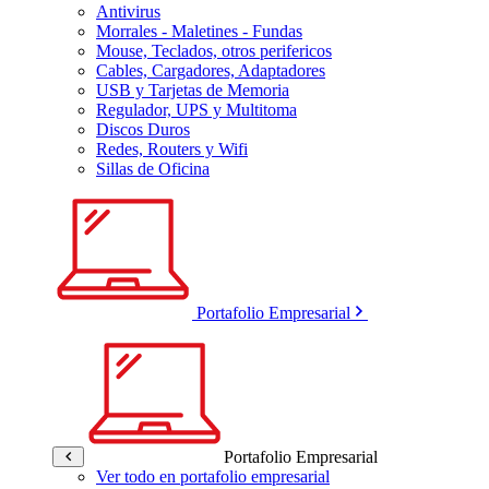
Antivirus
Morrales - Maletines - Fundas
Mouse, Teclados, otros perifericos
Cables, Cargadores, Adaptadores
USB y Tarjetas de Memoria
Regulador, UPS y Multitoma
Discos Duros
Redes, Routers y Wifi
Sillas de Oficina
Portafolio Empresarial
Portafolio Empresarial
Ver todo en portafolio empresarial