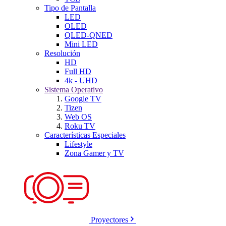
Tipo de Pantalla
LED
OLED
QLED-QNED
Mini LED
Resolución
HD
Full HD
4k - UHD
Sistema Operativo
Google TV
Tizen
Web OS
Roku TV
Características Especiales
Lifestyle
Zona Gamer y TV
Proyectores