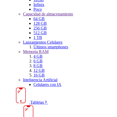
Infinix
Poco
Capacidad de almacenamiento
64 GB
128 GB
256 GB
512 GB
1 TB
Lanzamientos Celulares
Últimos smartphones
Memoria RAM
4 GB
6 GB
8 GB
12 GB
16 GB
Inteligencia Artificial
Celulares con IA
Tabletas