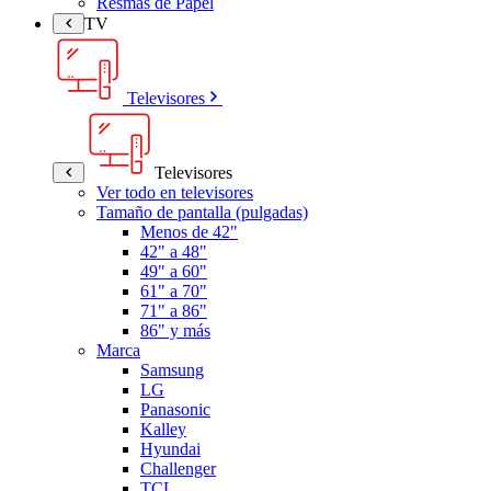
Resmas de Papel
TV
Televisores
Televisores
Ver todo en televisores
Tamaño de pantalla (pulgadas)
Menos de 42"
42" a 48"
49" a 60"
61" a 70"
71" a 86"
86" y más
Marca
Samsung
LG
Panasonic
Kalley
Hyundai
Challenger
TCL