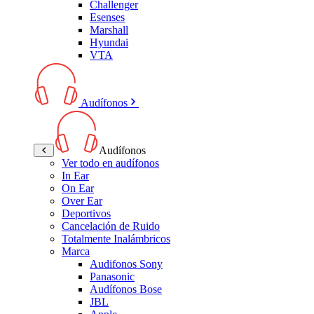
Challenger
Esenses
Marshall
Hyundai
VTA
Audífonos
Audífonos
Ver todo en audífonos
In Ear
On Ear
Over Ear
Deportivos
Cancelación de Ruido
Totalmente Inalámbricos
Marca
Audifonos Sony
Panasonic
Audífonos Bose
JBL