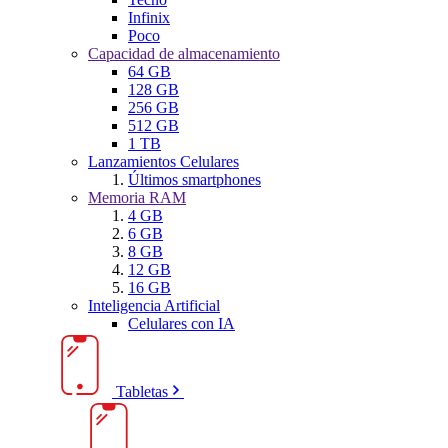
Infinix
Poco
Capacidad de almacenamiento
64 GB
128 GB
256 GB
512 GB
1 TB
Lanzamientos Celulares
Últimos smartphones
Memoria RAM
4 GB
6 GB
8 GB
12 GB
16 GB
Inteligencia Artificial
Celulares con IA
Tabletas