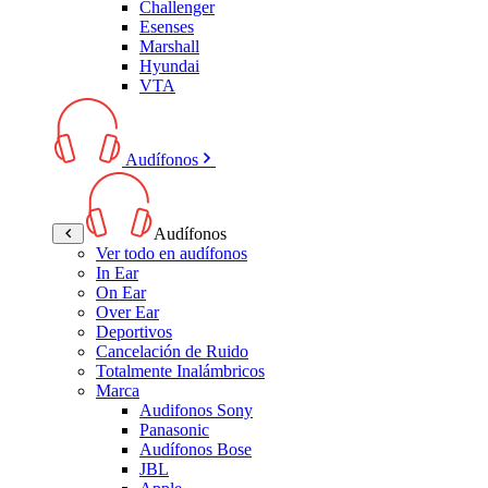
Challenger
Esenses
Marshall
Hyundai
VTA
Audífonos
Audífonos
Ver todo en audífonos
In Ear
On Ear
Over Ear
Deportivos
Cancelación de Ruido
Totalmente Inalámbricos
Marca
Audifonos Sony
Panasonic
Audífonos Bose
JBL