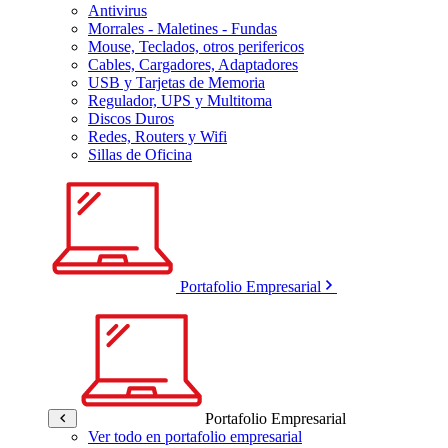
Antivirus
Morrales - Maletines - Fundas
Mouse, Teclados, otros perifericos
Cables, Cargadores, Adaptadores
USB y Tarjetas de Memoria
Regulador, UPS y Multitoma
Discos Duros
Redes, Routers y Wifi
Sillas de Oficina
Portafolio Empresarial
Portafolio Empresarial
Ver todo en portafolio empresarial