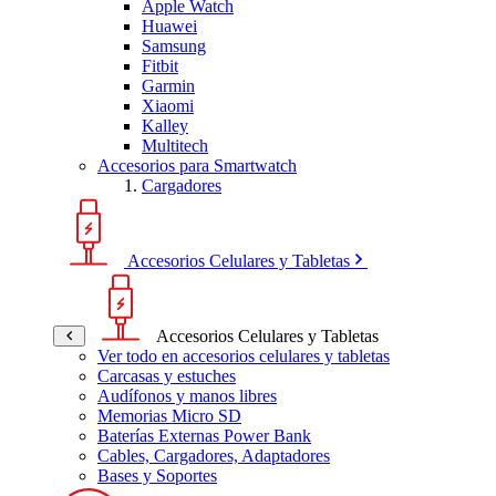
Apple Watch
Huawei
Samsung
Fitbit
Garmin
Xiaomi
Kalley
Multitech
Accesorios para Smartwatch
Cargadores
Accesorios Celulares y Tabletas
Accesorios Celulares y Tabletas
Ver todo en accesorios celulares y tabletas
Carcasas y estuches
Audífonos y manos libres
Memorias Micro SD
Baterías Externas Power Bank
Cables, Cargadores, Adaptadores
Bases y Soportes