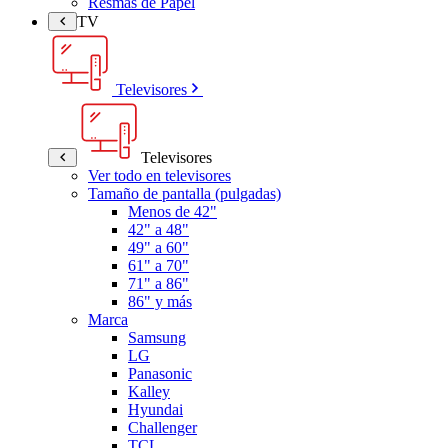
Resmas de Papel
TV
Televisores
Televisores
Ver todo en televisores
Tamaño de pantalla (pulgadas)
Menos de 42"
42" a 48"
49" a 60"
61" a 70"
71" a 86"
86" y más
Marca
Samsung
LG
Panasonic
Kalley
Hyundai
Challenger
TCL