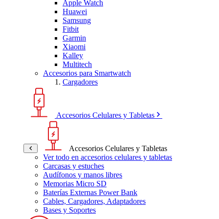
Apple Watch
Huawei
Samsung
Fitbit
Garmin
Xiaomi
Kalley
Multitech
Accesorios para Smartwatch
Cargadores
Accesorios Celulares y Tabletas
Accesorios Celulares y Tabletas
Ver todo en accesorios celulares y tabletas
Carcasas y estuches
Audífonos y manos libres
Memorias Micro SD
Baterías Externas Power Bank
Cables, Cargadores, Adaptadores
Bases y Soportes