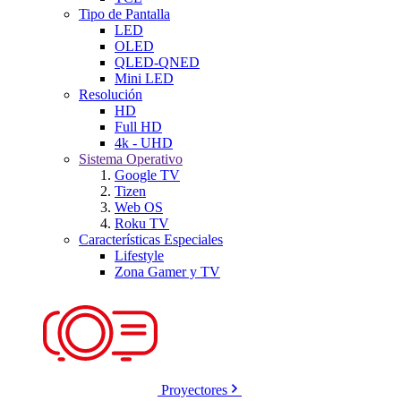
Tipo de Pantalla
LED
OLED
QLED-QNED
Mini LED
Resolución
HD
Full HD
4k - UHD
Sistema Operativo
Google TV
Tizen
Web OS
Roku TV
Características Especiales
Lifestyle
Zona Gamer y TV
Proyectores