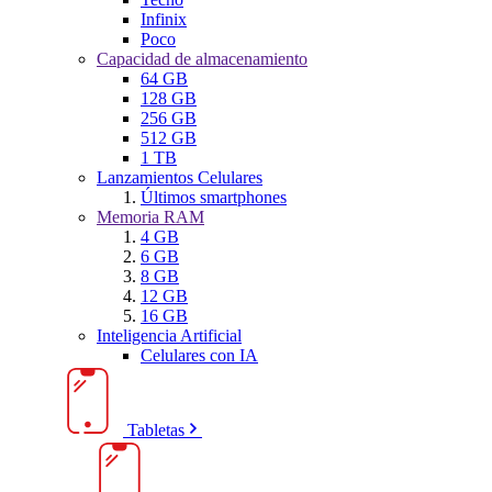
Infinix
Poco
Capacidad de almacenamiento
64 GB
128 GB
256 GB
512 GB
1 TB
Lanzamientos Celulares
Últimos smartphones
Memoria RAM
4 GB
6 GB
8 GB
12 GB
16 GB
Inteligencia Artificial
Celulares con IA
Tabletas