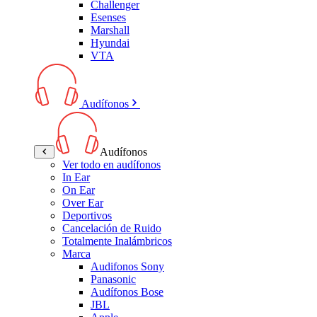
Challenger
Esenses
Marshall
Hyundai
VTA
Audífonos
Audífonos
Ver todo en audífonos
In Ear
On Ear
Over Ear
Deportivos
Cancelación de Ruido
Totalmente Inalámbricos
Marca
Audifonos Sony
Panasonic
Audífonos Bose
JBL