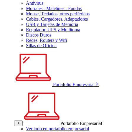
Antivirus
Morrales - Maletines - Fundas
Mouse, Teclados, otros perifericos
Cables, Cargadores, Adaptadores
USB y Tarjetas de Memoria
Regulador, UPS y Multitoma
Discos Duros
Redes, Routers y Wifi
Sillas de Oficina
Portafolio Empresarial
Portafolio Empresarial
Ver todo en portafolio empresarial