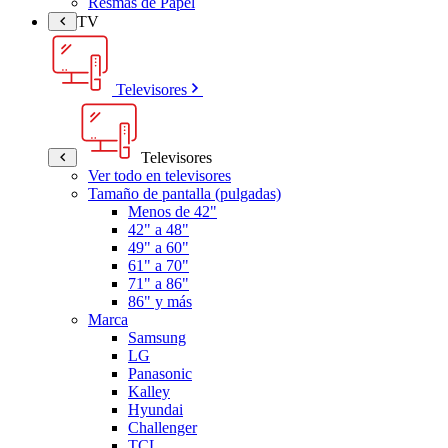
Resmas de Papel
TV
Televisores
Televisores
Ver todo en televisores
Tamaño de pantalla (pulgadas)
Menos de 42"
42" a 48"
49" a 60"
61" a 70"
71" a 86"
86" y más
Marca
Samsung
LG
Panasonic
Kalley
Hyundai
Challenger
TCL