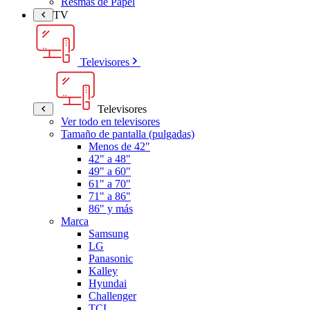
Resmas de Papel
TV
Televisores
Televisores
Ver todo en televisores
Tamaño de pantalla (pulgadas)
Menos de 42"
42" a 48"
49" a 60"
61" a 70"
71" a 86"
86" y más
Marca
Samsung
LG
Panasonic
Kalley
Hyundai
Challenger
TCL