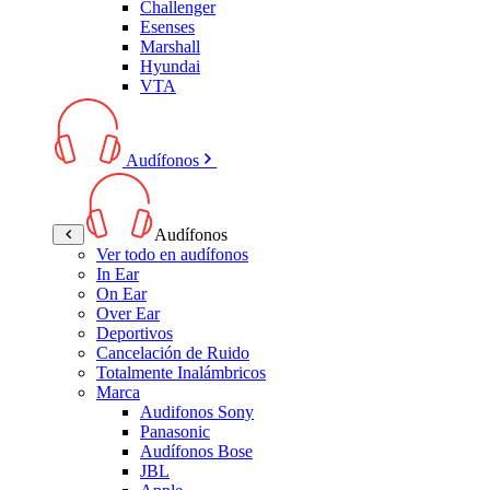
Challenger
Esenses
Marshall
Hyundai
VTA
Audífonos
Audífonos
Ver todo en audífonos
In Ear
On Ear
Over Ear
Deportivos
Cancelación de Ruido
Totalmente Inalámbricos
Marca
Audifonos Sony
Panasonic
Audífonos Bose
JBL