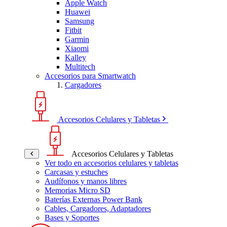
Apple Watch
Huawei
Samsung
Fitbit
Garmin
Xiaomi
Kalley
Multitech
Accesorios para Smartwatch
Cargadores
Accesorios Celulares y Tabletas
Accesorios Celulares y Tabletas
Ver todo en accesorios celulares y tabletas
Carcasas y estuches
Audífonos y manos libres
Memorias Micro SD
Baterías Externas Power Bank
Cables, Cargadores, Adaptadores
Bases y Soportes