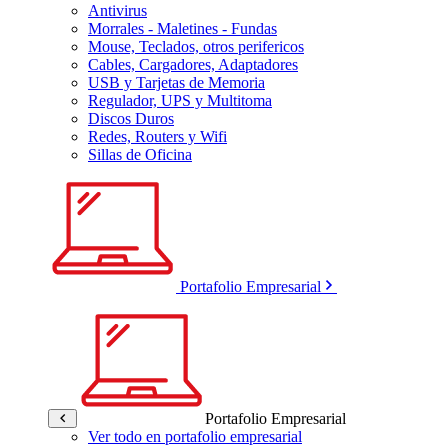
Antivirus
Morrales - Maletines - Fundas
Mouse, Teclados, otros perifericos
Cables, Cargadores, Adaptadores
USB y Tarjetas de Memoria
Regulador, UPS y Multitoma
Discos Duros
Redes, Routers y Wifi
Sillas de Oficina
Portafolio Empresarial
Portafolio Empresarial
Ver todo en portafolio empresarial