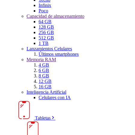
Infinix
Poco
Capacidad de almacenamiento
64 GB
128 GB
256 GB
512 GB
1 TB
Lanzamientos Celulares
Últimos smartphones
Memoria RAM
4 GB
6 GB
8 GB
12 GB
16 GB
Inteligencia Artificial
Celulares con IA
Tabletas