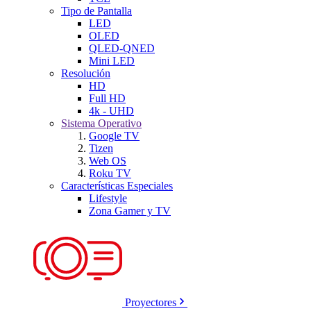
Tipo de Pantalla
LED
OLED
QLED-QNED
Mini LED
Resolución
HD
Full HD
4k - UHD
Sistema Operativo
Google TV
Tizen
Web OS
Roku TV
Características Especiales
Lifestyle
Zona Gamer y TV
Proyectores