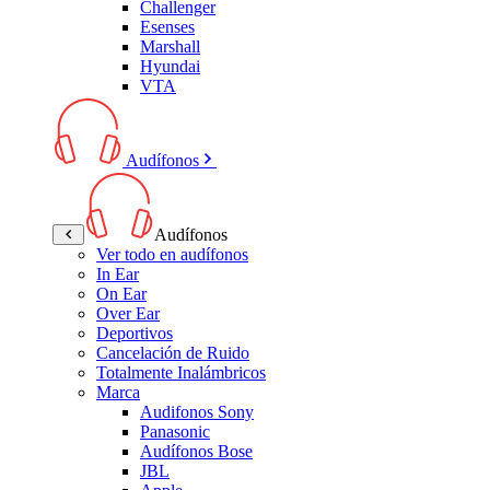
Challenger
Esenses
Marshall
Hyundai
VTA
Audífonos
Audífonos
Ver todo en audífonos
In Ear
On Ear
Over Ear
Deportivos
Cancelación de Ruido
Totalmente Inalámbricos
Marca
Audifonos Sony
Panasonic
Audífonos Bose
JBL