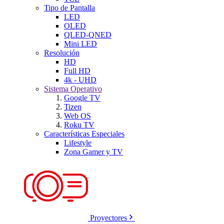
Tipo de Pantalla
LED
OLED
QLED-QNED
Mini LED
Resolución
HD
Full HD
4k - UHD
Sistema Operativo
Google TV
Tizen
Web OS
Roku TV
Características Especiales
Lifestyle
Zona Gamer y TV
Proyectores