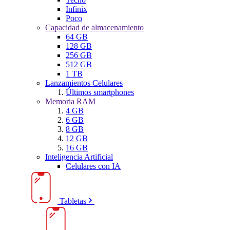
Infinix
Poco
Capacidad de almacenamiento
64 GB
128 GB
256 GB
512 GB
1 TB
Lanzamientos Celulares
Últimos smartphones
Memoria RAM
4 GB
6 GB
8 GB
12 GB
16 GB
Inteligencia Artificial
Celulares con IA
Tabletas