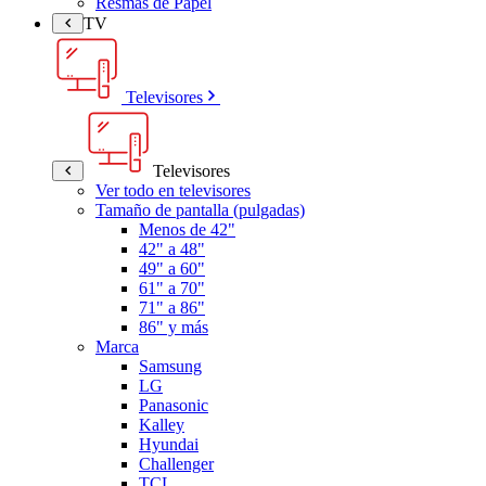
Resmas de Papel
TV
Televisores
Televisores
Ver todo en televisores
Tamaño de pantalla (pulgadas)
Menos de 42"
42" a 48"
49" a 60"
61" a 70"
71" a 86"
86" y más
Marca
Samsung
LG
Panasonic
Kalley
Hyundai
Challenger
TCL