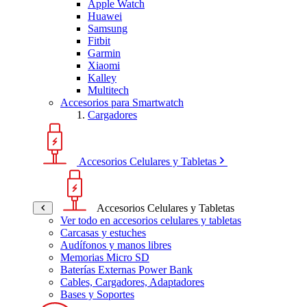
Apple Watch
Huawei
Samsung
Fitbit
Garmin
Xiaomi
Kalley
Multitech
Accesorios para Smartwatch
Cargadores
Accesorios Celulares y Tabletas
Accesorios Celulares y Tabletas
Ver todo en accesorios celulares y tabletas
Carcasas y estuches
Audífonos y manos libres
Memorias Micro SD
Baterías Externas Power Bank
Cables, Cargadores, Adaptadores
Bases y Soportes