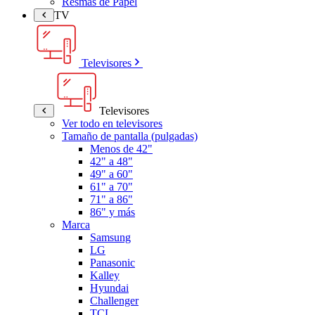
Resmas de Papel
TV
Televisores
Televisores
Ver todo en televisores
Tamaño de pantalla (pulgadas)
Menos de 42"
42" a 48"
49" a 60"
61" a 70"
71" a 86"
86" y más
Marca
Samsung
LG
Panasonic
Kalley
Hyundai
Challenger
TCL