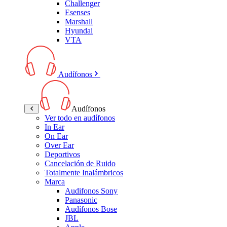
Challenger
Esenses
Marshall
Hyundai
VTA
Audífonos
Audífonos
Ver todo en audífonos
In Ear
On Ear
Over Ear
Deportivos
Cancelación de Ruido
Totalmente Inalámbricos
Marca
Audifonos Sony
Panasonic
Audífonos Bose
JBL