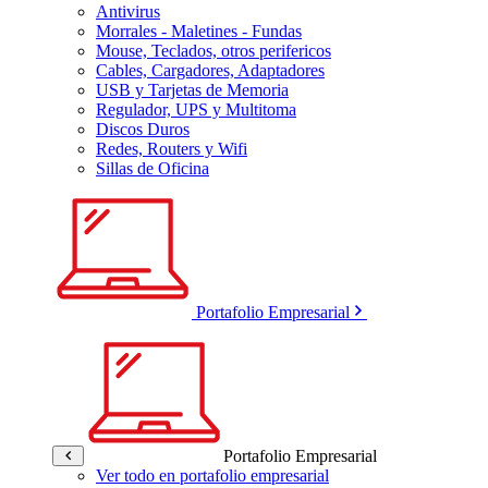
Antivirus
Morrales - Maletines - Fundas
Mouse, Teclados, otros perifericos
Cables, Cargadores, Adaptadores
USB y Tarjetas de Memoria
Regulador, UPS y Multitoma
Discos Duros
Redes, Routers y Wifi
Sillas de Oficina
Portafolio Empresarial
Portafolio Empresarial
Ver todo en portafolio empresarial