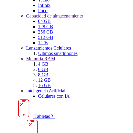
Infinix
Poco
Capacidad de almacenamiento
64 GB
128 GB
256 GB
512 GB
1 TB
Lanzamientos Celulares
Últimos smartphones
Memoria RAM
4 GB
6 GB
8 GB
12 GB
16 GB
Inteligencia Artificial
Celulares con IA
Tabletas