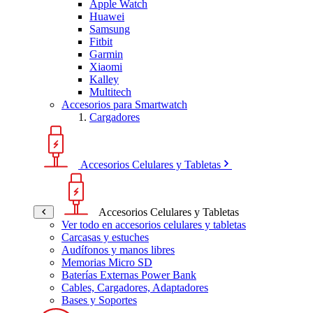
Apple Watch
Huawei
Samsung
Fitbit
Garmin
Xiaomi
Kalley
Multitech
Accesorios para Smartwatch
Cargadores
Accesorios Celulares y Tabletas
Accesorios Celulares y Tabletas
Ver todo en accesorios celulares y tabletas
Carcasas y estuches
Audífonos y manos libres
Memorias Micro SD
Baterías Externas Power Bank
Cables, Cargadores, Adaptadores
Bases y Soportes