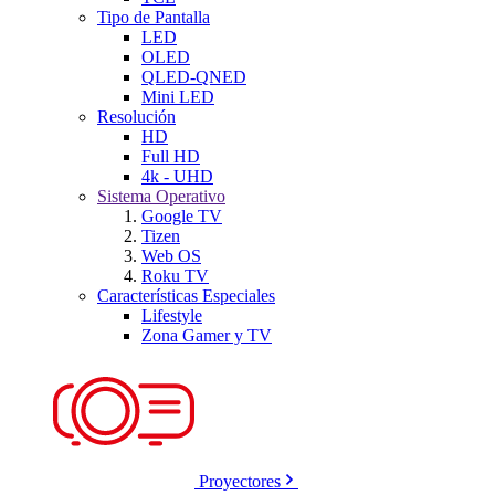
Tipo de Pantalla
LED
OLED
QLED-QNED
Mini LED
Resolución
HD
Full HD
4k - UHD
Sistema Operativo
Google TV
Tizen
Web OS
Roku TV
Características Especiales
Lifestyle
Zona Gamer y TV
Proyectores