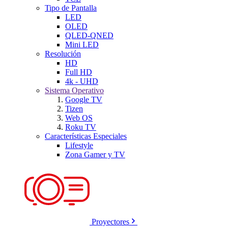
Tipo de Pantalla
LED
OLED
QLED-QNED
Mini LED
Resolución
HD
Full HD
4k - UHD
Sistema Operativo
Google TV
Tizen
Web OS
Roku TV
Características Especiales
Lifestyle
Zona Gamer y TV
Proyectores