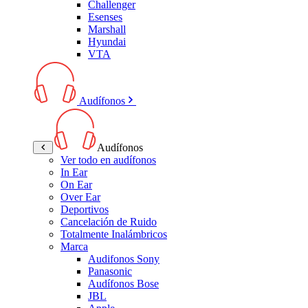
Challenger
Esenses
Marshall
Hyundai
VTA
Audífonos
Audífonos
Ver todo en audífonos
In Ear
On Ear
Over Ear
Deportivos
Cancelación de Ruido
Totalmente Inalámbricos
Marca
Audifonos Sony
Panasonic
Audífonos Bose
JBL