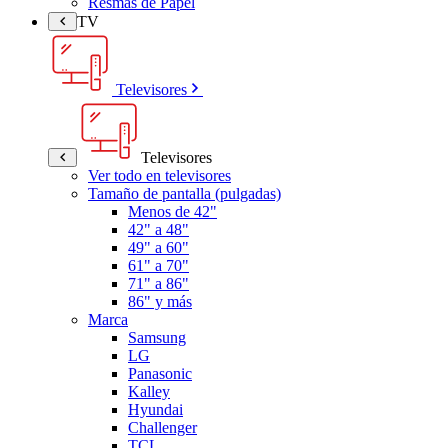
Resmas de Papel
TV
Televisores
Televisores
Ver todo en televisores
Tamaño de pantalla (pulgadas)
Menos de 42"
42" a 48"
49" a 60"
61" a 70"
71" a 86"
86" y más
Marca
Samsung
LG
Panasonic
Kalley
Hyundai
Challenger
TCL