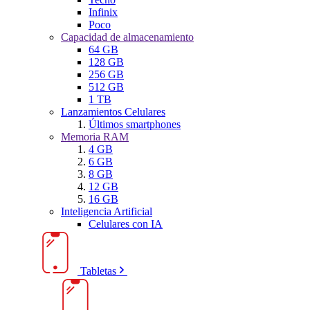
Infinix
Poco
Capacidad de almacenamiento
64 GB
128 GB
256 GB
512 GB
1 TB
Lanzamientos Celulares
Últimos smartphones
Memoria RAM
4 GB
6 GB
8 GB
12 GB
16 GB
Inteligencia Artificial
Celulares con IA
Tabletas