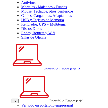
Antivirus
Morrales - Maletines - Fundas
Mouse, Teclados, otros perifericos
Cables, Cargadores, Adaptadores
USB y Tarjetas de Memoria
Regulador, UPS y Multitoma
Discos Duros
Redes, Routers y Wifi
Sillas de Oficina
Portafolio Empresarial
Portafolio Empresarial
Ver todo en portafolio empresarial