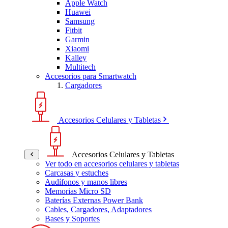
Apple Watch
Huawei
Samsung
Fitbit
Garmin
Xiaomi
Kalley
Multitech
Accesorios para Smartwatch
Cargadores
Accesorios Celulares y Tabletas
Accesorios Celulares y Tabletas
Ver todo en accesorios celulares y tabletas
Carcasas y estuches
Audífonos y manos libres
Memorias Micro SD
Baterías Externas Power Bank
Cables, Cargadores, Adaptadores
Bases y Soportes