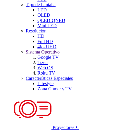
Tipo de Pantalla
LED
OLED
QLED-QNED
Mini LED
Resolución
HD
Full HD
4k - UHD
Sistema Operativo
Google TV
Tizen
Web OS
Roku TV
Características Especiales
Lifestyle
Zona Gamer y TV
Proyectores