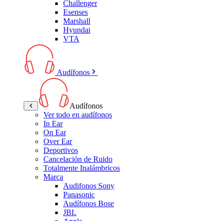
Challenger
Esenses
Marshall
Hyundai
VTA
Audífonos
Audífonos
Ver todo en audífonos
In Ear
On Ear
Over Ear
Deportivos
Cancelación de Ruido
Totalmente Inalámbricos
Marca
Audifonos Sony
Panasonic
Audífonos Bose
JBL