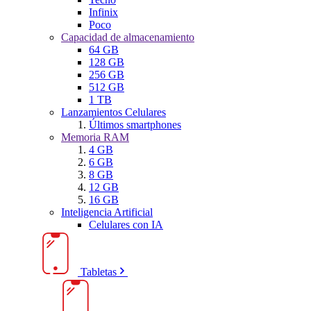
Infinix
Poco
Capacidad de almacenamiento
64 GB
128 GB
256 GB
512 GB
1 TB
Lanzamientos Celulares
Últimos smartphones
Memoria RAM
4 GB
6 GB
8 GB
12 GB
16 GB
Inteligencia Artificial
Celulares con IA
Tabletas