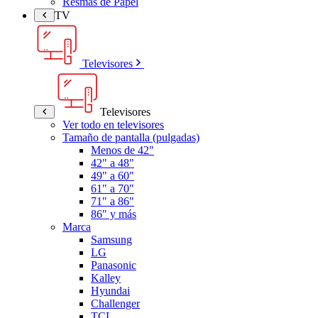
Resmas de Papel
TV
Televisores
Televisores
Ver todo en televisores
Tamaño de pantalla (pulgadas)
Menos de 42"
42" a 48"
49" a 60"
61" a 70"
71" a 86"
86" y más
Marca
Samsung
LG
Panasonic
Kalley
Hyundai
Challenger
TCL