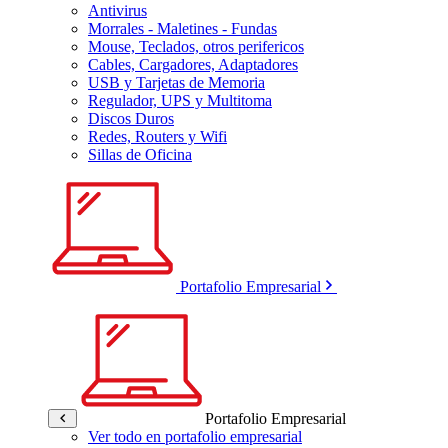
Antivirus
Morrales - Maletines - Fundas
Mouse, Teclados, otros perifericos
Cables, Cargadores, Adaptadores
USB y Tarjetas de Memoria
Regulador, UPS y Multitoma
Discos Duros
Redes, Routers y Wifi
Sillas de Oficina
Portafolio Empresarial
Portafolio Empresarial
Ver todo en portafolio empresarial