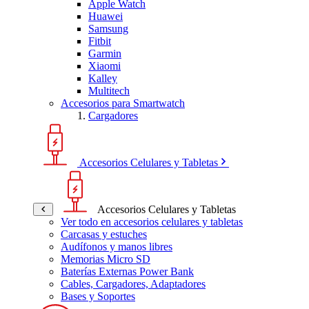
Apple Watch
Huawei
Samsung
Fitbit
Garmin
Xiaomi
Kalley
Multitech
Accesorios para Smartwatch
Cargadores
Accesorios Celulares y Tabletas
Accesorios Celulares y Tabletas
Ver todo en accesorios celulares y tabletas
Carcasas y estuches
Audífonos y manos libres
Memorias Micro SD
Baterías Externas Power Bank
Cables, Cargadores, Adaptadores
Bases y Soportes