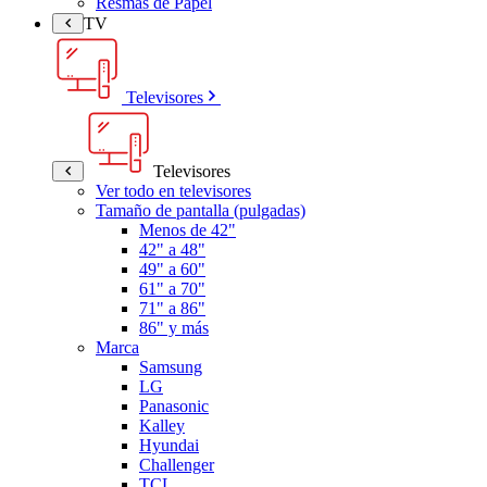
Resmas de Papel
TV
Televisores
Televisores
Ver todo en televisores
Tamaño de pantalla (pulgadas)
Menos de 42"
42" a 48"
49" a 60"
61" a 70"
71" a 86"
86" y más
Marca
Samsung
LG
Panasonic
Kalley
Hyundai
Challenger
TCL