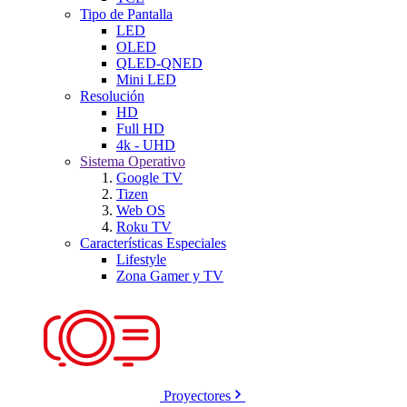
Tipo de Pantalla
LED
OLED
QLED-QNED
Mini LED
Resolución
HD
Full HD
4k - UHD
Sistema Operativo
Google TV
Tizen
Web OS
Roku TV
Características Especiales
Lifestyle
Zona Gamer y TV
Proyectores