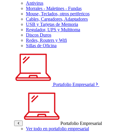
Antivirus
Morrales - Maletines - Fundas
Mouse, Teclados, otros perifericos
Cables, Cargadores, Adaptadores
USB y Tarjetas de Memoria
Regulador, UPS y Multitoma
Discos Duros
Redes, Routers y Wifi
Sillas de Oficina
Portafolio Empresarial
Portafolio Empresarial
Ver todo en portafolio empresarial