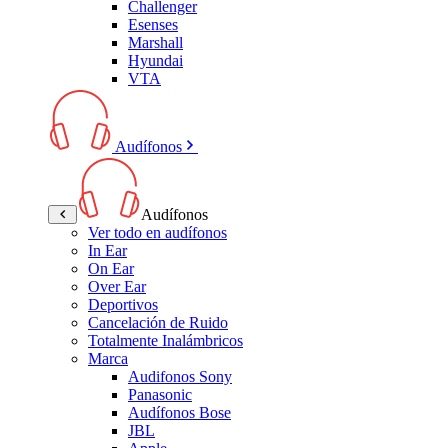
Challenger
Esenses
Marshall
Hyundai
VTA
Audífonos
Audífonos
Ver todo en audífonos
In Ear
On Ear
Over Ear
Deportivos
Cancelación de Ruido
Totalmente Inalámbricos
Marca
Audifonos Sony
Panasonic
Audífonos Bose
JBL