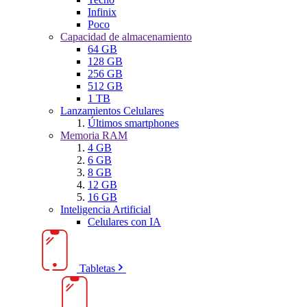
Infinix
Poco
Capacidad de almacenamiento
64 GB
128 GB
256 GB
512 GB
1 TB
Lanzamientos Celulares
Últimos smartphones
Memoria RAM
4 GB
6 GB
8 GB
12 GB
16 GB
Inteligencia Artificial
Celulares con IA
Tabletas