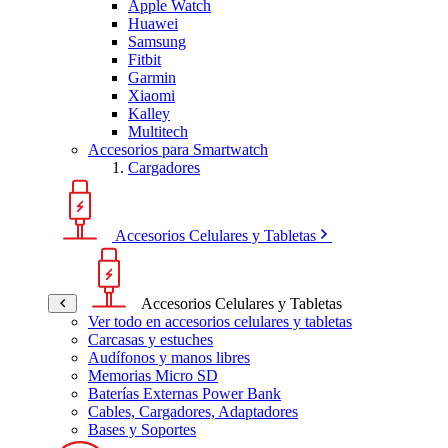
Apple Watch
Huawei
Samsung
Fitbit
Garmin
Xiaomi
Kalley
Multitech
Accesorios para Smartwatch
Cargadores
Accesorios Celulares y Tabletas
Accesorios Celulares y Tabletas
Ver todo en accesorios celulares y tabletas
Carcasas y estuches
Audífonos y manos libres
Memorias Micro SD
Baterías Externas Power Bank
Cables, Cargadores, Adaptadores
Bases y Soportes