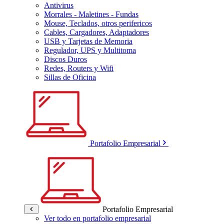
Antivirus
Morrales - Maletines - Fundas
Mouse, Teclados, otros perifericos
Cables, Cargadores, Adaptadores
USB y Tarjetas de Memoria
Regulador, UPS y Multitoma
Discos Duros
Redes, Routers y Wifi
Sillas de Oficina
Portafolio Empresarial
Portafolio Empresarial
Ver todo en portafolio empresarial