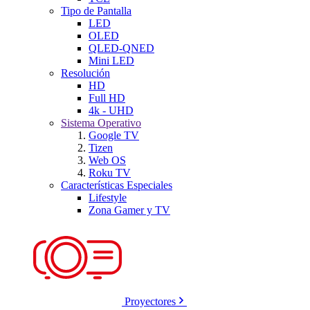
Tipo de Pantalla
LED
OLED
QLED-QNED
Mini LED
Resolución
HD
Full HD
4k - UHD
Sistema Operativo
Google TV
Tizen
Web OS
Roku TV
Características Especiales
Lifestyle
Zona Gamer y TV
Proyectores