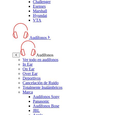
Challenger
Esenses
Marshall
Hyundai
VTA
Audífonos
Audífonos
Ver todo en audífonos
In Ear
On Ear
Over Ear
Deportivos
Cancelación de Ruido
Totalmente Inalámbricos
Marca
Audifonos Sony
Panasonic
Audífonos Bose
JBL