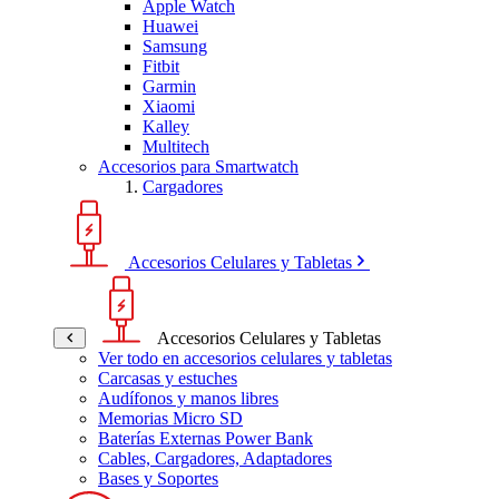
Apple Watch
Huawei
Samsung
Fitbit
Garmin
Xiaomi
Kalley
Multitech
Accesorios para Smartwatch
Cargadores
Accesorios Celulares y Tabletas
Accesorios Celulares y Tabletas
Ver todo en accesorios celulares y tabletas
Carcasas y estuches
Audífonos y manos libres
Memorias Micro SD
Baterías Externas Power Bank
Cables, Cargadores, Adaptadores
Bases y Soportes