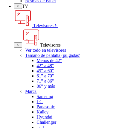
Resmas de Papel
TV
Televisores
Televisores
Ver todo en televisores
Tamaño de pantalla (pulgadas)
Menos de 42"
42" a 48"
49" a 60"
61" a 70"
71" a 86"
86" y más
Marca
Samsung
LG
Panasonic
Kalley
Hyundai
Challenger
TCL