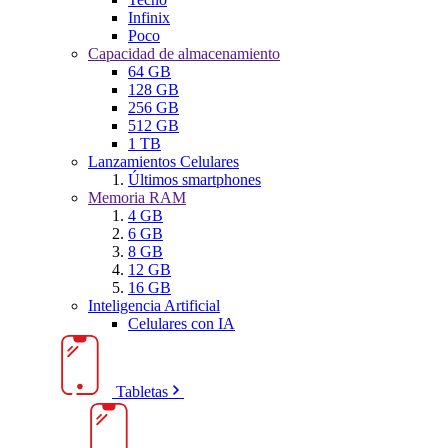
Infinix
Poco
Capacidad de almacenamiento
64 GB
128 GB
256 GB
512 GB
1 TB
Lanzamientos Celulares
Últimos smartphones
Memoria RAM
4 GB
6 GB
8 GB
12 GB
16 GB
Inteligencia Artificial
Celulares con IA
Tabletas