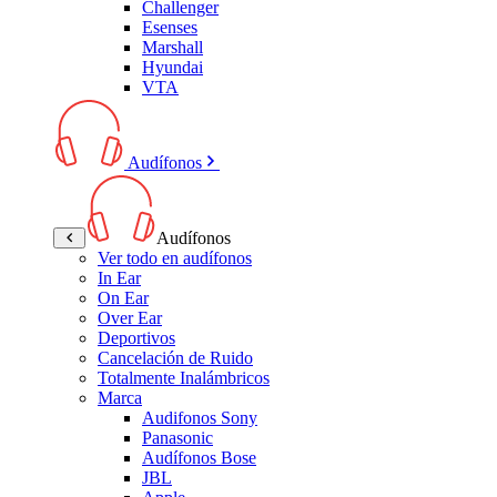
Challenger
Esenses
Marshall
Hyundai
VTA
Audífonos
Audífonos
Ver todo en audífonos
In Ear
On Ear
Over Ear
Deportivos
Cancelación de Ruido
Totalmente Inalámbricos
Marca
Audifonos Sony
Panasonic
Audífonos Bose
JBL