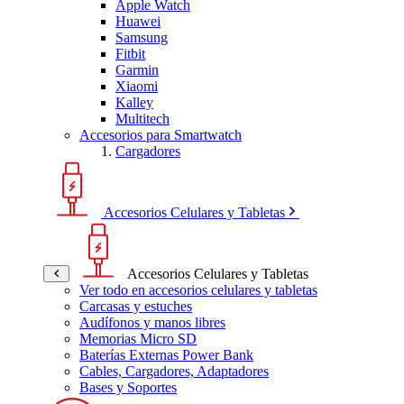
Apple Watch
Huawei
Samsung
Fitbit
Garmin
Xiaomi
Kalley
Multitech
Accesorios para Smartwatch
Cargadores
Accesorios Celulares y Tabletas
Accesorios Celulares y Tabletas
Ver todo en accesorios celulares y tabletas
Carcasas y estuches
Audífonos y manos libres
Memorias Micro SD
Baterías Externas Power Bank
Cables, Cargadores, Adaptadores
Bases y Soportes