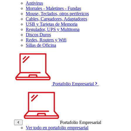
Antivirus
Morrales - Maletines - Fundas
Mouse, Teclados, otros perifericos
Cables, Cargadores, Adaptadores
USB y Tarjetas de Memoria
Regulador, UPS y Multitoma
Discos Duros
Redes, Routers y Wifi
Sillas de Oficina
Portafolio Empresarial
Portafolio Empresarial
Ver todo en portafolio empresarial