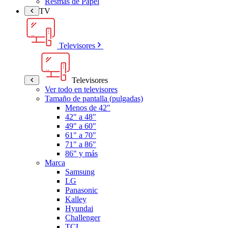
Resmas de Papel
TV
Televisores
Televisores
Ver todo en televisores
Tamaño de pantalla (pulgadas)
Menos de 42"
42" a 48"
49" a 60"
61" a 70"
71" a 86"
86" y más
Marca
Samsung
LG
Panasonic
Kalley
Hyundai
Challenger
TCL