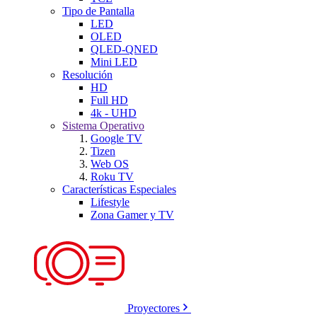
Tipo de Pantalla
LED
OLED
QLED-QNED
Mini LED
Resolución
HD
Full HD
4k - UHD
Sistema Operativo
Google TV
Tizen
Web OS
Roku TV
Características Especiales
Lifestyle
Zona Gamer y TV
Proyectores