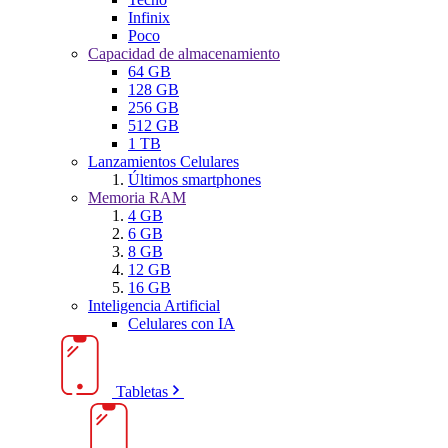
Infinix
Poco
Capacidad de almacenamiento
64 GB
128 GB
256 GB
512 GB
1 TB
Lanzamientos Celulares
Últimos smartphones
Memoria RAM
4 GB
6 GB
8 GB
12 GB
16 GB
Inteligencia Artificial
Celulares con IA
Tabletas