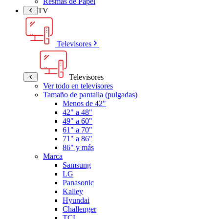
Resmas de Papel
TV
Televisores
Televisores
Ver todo en televisores
Tamaño de pantalla (pulgadas)
Menos de 42"
42" a 48"
49" a 60"
61" a 70"
71" a 86"
86" y más
Marca
Samsung
LG
Panasonic
Kalley
Hyundai
Challenger
TCL