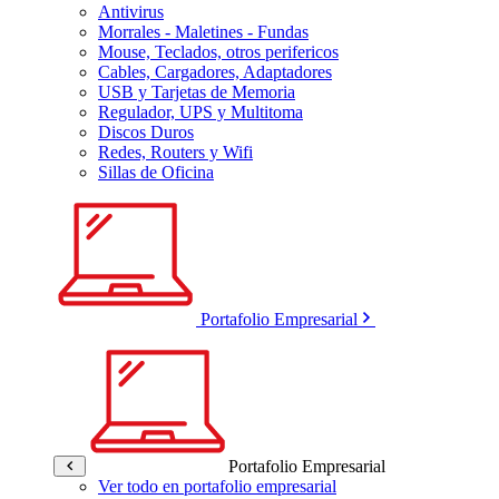
Antivirus
Morrales - Maletines - Fundas
Mouse, Teclados, otros perifericos
Cables, Cargadores, Adaptadores
USB y Tarjetas de Memoria
Regulador, UPS y Multitoma
Discos Duros
Redes, Routers y Wifi
Sillas de Oficina
Portafolio Empresarial
Portafolio Empresarial
Ver todo en portafolio empresarial