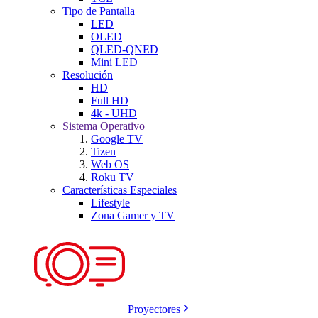
Tipo de Pantalla
LED
OLED
QLED-QNED
Mini LED
Resolución
HD
Full HD
4k - UHD
Sistema Operativo
Google TV
Tizen
Web OS
Roku TV
Características Especiales
Lifestyle
Zona Gamer y TV
Proyectores