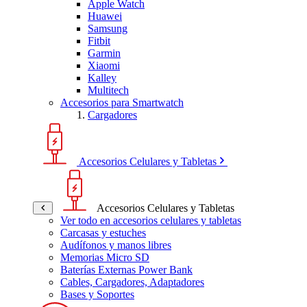
Apple Watch
Huawei
Samsung
Fitbit
Garmin
Xiaomi
Kalley
Multitech
Accesorios para Smartwatch
Cargadores
Accesorios Celulares y Tabletas
Accesorios Celulares y Tabletas
Ver todo en accesorios celulares y tabletas
Carcasas y estuches
Audífonos y manos libres
Memorias Micro SD
Baterías Externas Power Bank
Cables, Cargadores, Adaptadores
Bases y Soportes