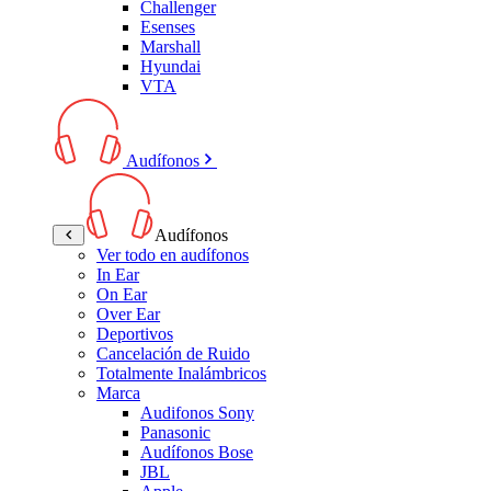
Challenger
Esenses
Marshall
Hyundai
VTA
Audífonos
Audífonos
Ver todo en audífonos
In Ear
On Ear
Over Ear
Deportivos
Cancelación de Ruido
Totalmente Inalámbricos
Marca
Audifonos Sony
Panasonic
Audífonos Bose
JBL