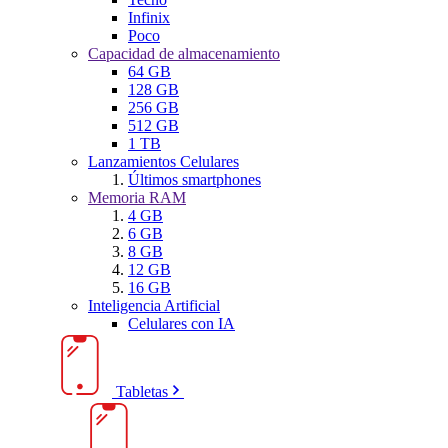
Infinix
Poco
Capacidad de almacenamiento
64 GB
128 GB
256 GB
512 GB
1 TB
Lanzamientos Celulares
Últimos smartphones
Memoria RAM
4 GB
6 GB
8 GB
12 GB
16 GB
Inteligencia Artificial
Celulares con IA
Tabletas