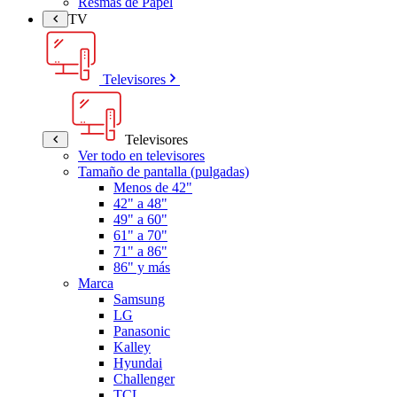
Resmas de Papel
TV
Televisores
Televisores
Ver todo en televisores
Tamaño de pantalla (pulgadas)
Menos de 42"
42" a 48"
49" a 60"
61" a 70"
71" a 86"
86" y más
Marca
Samsung
LG
Panasonic
Kalley
Hyundai
Challenger
TCL