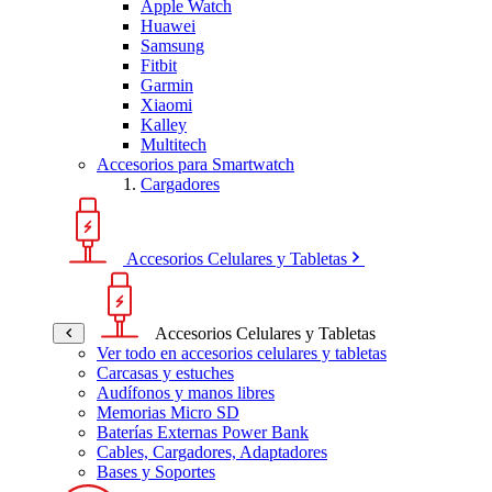
Apple Watch
Huawei
Samsung
Fitbit
Garmin
Xiaomi
Kalley
Multitech
Accesorios para Smartwatch
Cargadores
Accesorios Celulares y Tabletas
Accesorios Celulares y Tabletas
Ver todo en accesorios celulares y tabletas
Carcasas y estuches
Audífonos y manos libres
Memorias Micro SD
Baterías Externas Power Bank
Cables, Cargadores, Adaptadores
Bases y Soportes