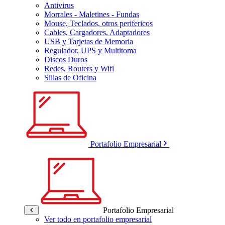
Antivirus
Morrales - Maletines - Fundas
Mouse, Teclados, otros perifericos
Cables, Cargadores, Adaptadores
USB y Tarjetas de Memoria
Regulador, UPS y Multitoma
Discos Duros
Redes, Routers y Wifi
Sillas de Oficina
Portafolio Empresarial
Portafolio Empresarial
Ver todo en portafolio empresarial