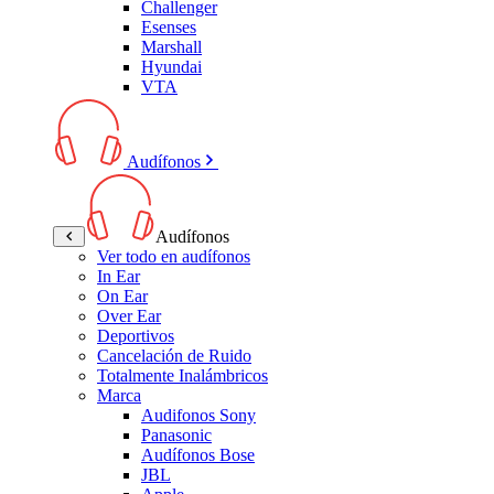
Challenger
Esenses
Marshall
Hyundai
VTA
Audífonos
Audífonos
Ver todo en audífonos
In Ear
On Ear
Over Ear
Deportivos
Cancelación de Ruido
Totalmente Inalámbricos
Marca
Audifonos Sony
Panasonic
Audífonos Bose
JBL