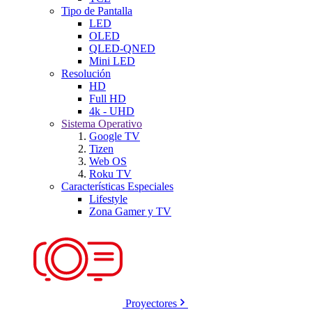
Tipo de Pantalla
LED
OLED
QLED-QNED
Mini LED
Resolución
HD
Full HD
4k - UHD
Sistema Operativo
Google TV
Tizen
Web OS
Roku TV
Características Especiales
Lifestyle
Zona Gamer y TV
Proyectores