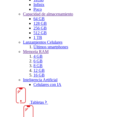
Infinix
Poco
Capacidad de almacenamiento
64 GB
128 GB
256 GB
512 GB
1 TB
Lanzamientos Celulares
Últimos smartphones
Memoria RAM
4 GB
6 GB
8 GB
12 GB
16 GB
Inteligencia Artificial
Celulares con IA
Tabletas