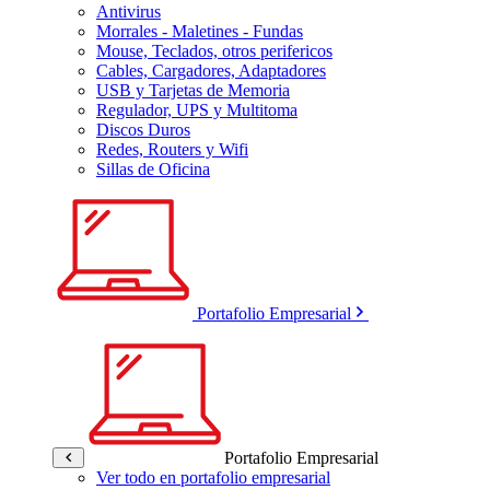
Antivirus
Morrales - Maletines - Fundas
Mouse, Teclados, otros perifericos
Cables, Cargadores, Adaptadores
USB y Tarjetas de Memoria
Regulador, UPS y Multitoma
Discos Duros
Redes, Routers y Wifi
Sillas de Oficina
Portafolio Empresarial
Portafolio Empresarial
Ver todo en portafolio empresarial