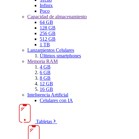
Infinix
Poco
Capacidad de almacenamiento
64 GB
128 GB
256 GB
512 GB
1 TB
Lanzamientos Celulares
Últimos smartphones
Memoria RAM
4 GB
6 GB
8 GB
12 GB
16 GB
Inteligencia Artificial
Celulares con IA
Tabletas