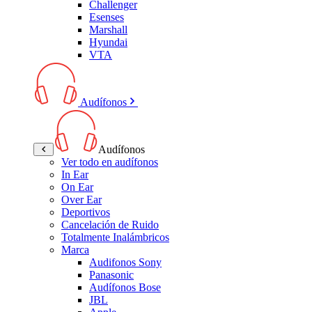
Challenger
Esenses
Marshall
Hyundai
VTA
Audífonos
Audífonos
Ver todo en audífonos
In Ear
On Ear
Over Ear
Deportivos
Cancelación de Ruido
Totalmente Inalámbricos
Marca
Audifonos Sony
Panasonic
Audífonos Bose
JBL