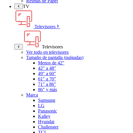
Resmas de Papel
TV
Televisores
Televisores
Ver todo en televisores
Tamaño de pantalla (pulgadas)
Menos de 42"
42" a 48"
49" a 60"
61" a 70"
71" a 86"
86" y más
Marca
Samsung
LG
Panasonic
Kalley
Hyundai
Challenger
TCL