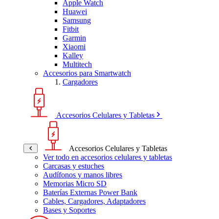
Apple Watch
Huawei
Samsung
Fitbit
Garmin
Xiaomi
Kalley
Multitech
Accesorios para Smartwatch
Cargadores
Accesorios Celulares y Tabletas
Accesorios Celulares y Tabletas
Ver todo en accesorios celulares y tabletas
Carcasas y estuches
Audífonos y manos libres
Memorias Micro SD
Baterías Externas Power Bank
Cables, Cargadores, Adaptadores
Bases y Soportes