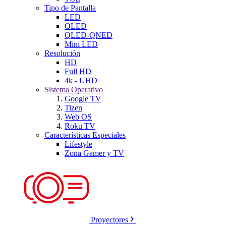
Tipo de Pantalla
LED
OLED
QLED-QNED
Mini LED
Resolución
HD
Full HD
4k - UHD
Sistema Operativo
Google TV
Tizen
Web OS
Roku TV
Características Especiales
Lifestyle
Zona Gamer y TV
Proyectores