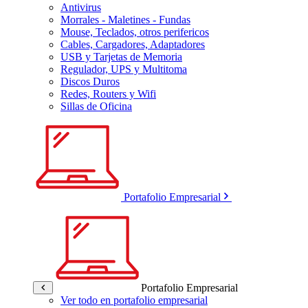
Antivirus
Morrales - Maletines - Fundas
Mouse, Teclados, otros perifericos
Cables, Cargadores, Adaptadores
USB y Tarjetas de Memoria
Regulador, UPS y Multitoma
Discos Duros
Redes, Routers y Wifi
Sillas de Oficina
Portafolio Empresarial
Portafolio Empresarial
Ver todo en portafolio empresarial