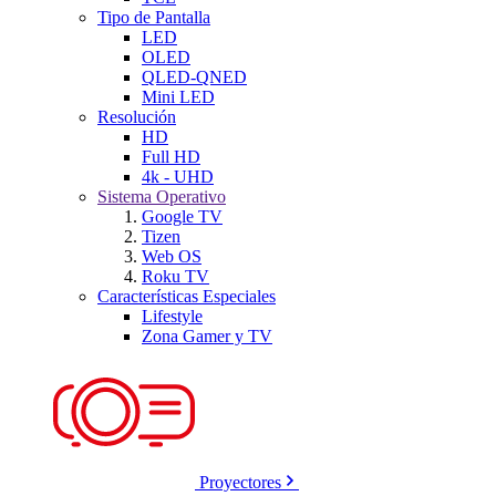
Tipo de Pantalla
LED
OLED
QLED-QNED
Mini LED
Resolución
HD
Full HD
4k - UHD
Sistema Operativo
Google TV
Tizen
Web OS
Roku TV
Características Especiales
Lifestyle
Zona Gamer y TV
Proyectores