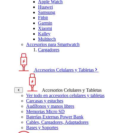
Apple Watch
Huawei
Samsung
Fitbit
Garmin
Xiaomi
Kalley
Multitech
Accesorios para Smartwatch
Cargadores
Accesorios Celulares y Tabletas
Accesorios Celulares y Tabletas
Ver todo en accesorios celulares y tabletas
Carcasas y estuches
Audífonos y manos libres
Memorias Micro SD
Baterías Externas Power Bank
Cables, Cargadores, Adaptadores
Bases y Soportes