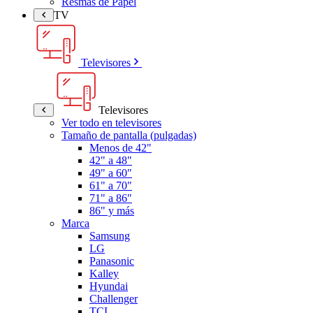
Resmas de Papel
TV
Televisores
Televisores
Ver todo en televisores
Tamaño de pantalla (pulgadas)
Menos de 42"
42" a 48"
49" a 60"
61" a 70"
71" a 86"
86" y más
Marca
Samsung
LG
Panasonic
Kalley
Hyundai
Challenger
TCL