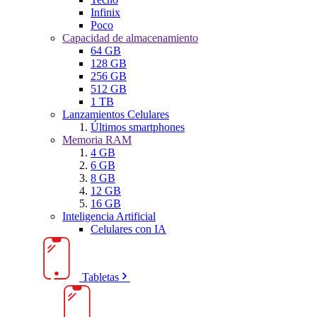
Infinix
Poco
Capacidad de almacenamiento
64 GB
128 GB
256 GB
512 GB
1 TB
Lanzamientos Celulares
Últimos smartphones
Memoria RAM
4 GB
6 GB
8 GB
12 GB
16 GB
Inteligencia Artificial
Celulares con IA
Tabletas