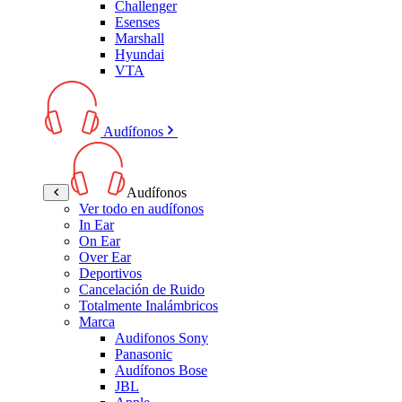
Challenger
Esenses
Marshall
Hyundai
VTA
Audífonos
Audífonos
Ver todo en audífonos
In Ear
On Ear
Over Ear
Deportivos
Cancelación de Ruido
Totalmente Inalámbricos
Marca
Audifonos Sony
Panasonic
Audífonos Bose
JBL