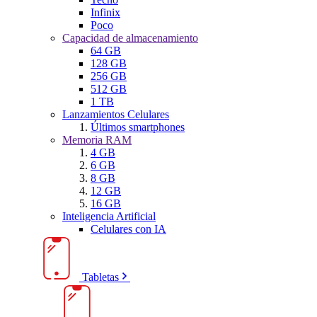
Infinix
Poco
Capacidad de almacenamiento
64 GB
128 GB
256 GB
512 GB
1 TB
Lanzamientos Celulares
Últimos smartphones
Memoria RAM
4 GB
6 GB
8 GB
12 GB
16 GB
Inteligencia Artificial
Celulares con IA
Tabletas