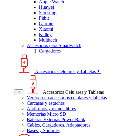
Apple Watch
Huawei
Samsung
Fitbit
Garmin
Xiaomi
Kalley
Multitech
Accesorios para Smartwatch
Cargadores
Accesorios Celulares y Tabletas
Accesorios Celulares y Tabletas
Ver todo en accesorios celulares y tabletas
Carcasas y estuches
Audífonos y manos libres
Memorias Micro SD
Baterías Externas Power Bank
Cables, Cargadores, Adaptadores
Bases y Soportes