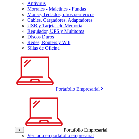
Antivirus
Morrales - Maletines - Fundas
Mouse, Teclados, otros perifericos
Cables, Cargadores, Adaptadores
USB y Tarjetas de Memoria
Regulador, UPS y Multitoma
Discos Duros
Redes, Routers y Wifi
Sillas de Oficina
Portafolio Empresarial
Portafolio Empresarial
Ver todo en portafolio empresarial