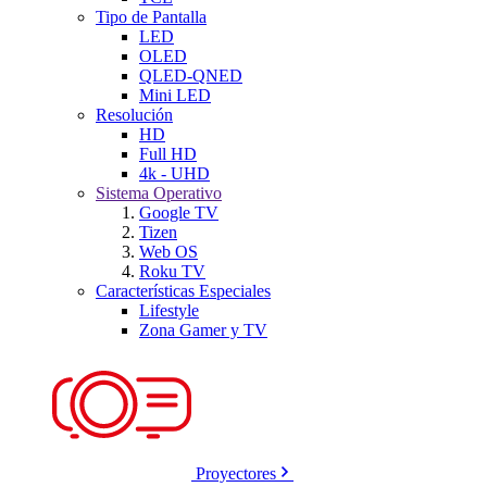
Tipo de Pantalla
LED
OLED
QLED-QNED
Mini LED
Resolución
HD
Full HD
4k - UHD
Sistema Operativo
Google TV
Tizen
Web OS
Roku TV
Características Especiales
Lifestyle
Zona Gamer y TV
Proyectores