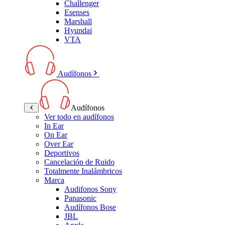
Challenger
Esenses
Marshall
Hyundai
VTA
Audífonos
Audífonos
Ver todo en audífonos
In Ear
On Ear
Over Ear
Deportivos
Cancelación de Ruido
Totalmente Inalámbricos
Marca
Audifonos Sony
Panasonic
Audífonos Bose
JBL