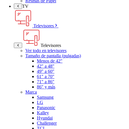
Resmas de Papel
TV
Televisores
Televisores
Ver todo en televisores
Tamaño de pantalla (pulgadas)
Menos de 42"
42" a 48"
49" a 60"
61" a 70"
71" a 86"
86" y más
Marca
Samsung
LG
Panasonic
Kalley
Hyundai
Challenger
TCL