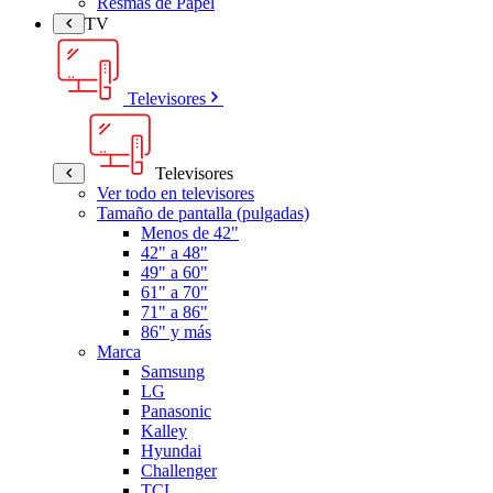
Resmas de Papel
TV
Televisores
Televisores
Ver todo en televisores
Tamaño de pantalla (pulgadas)
Menos de 42"
42" a 48"
49" a 60"
61" a 70"
71" a 86"
86" y más
Marca
Samsung
LG
Panasonic
Kalley
Hyundai
Challenger
TCL