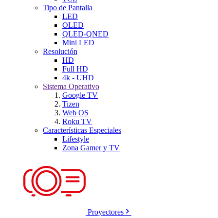
Tipo de Pantalla
LED
OLED
QLED-QNED
Mini LED
Resolución
HD
Full HD
4k - UHD
Sistema Operativo
Google TV
Tizen
Web OS
Roku TV
Características Especiales
Lifestyle
Zona Gamer y TV
Proyectores