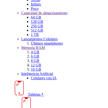
Infinix
Poco
Capacidad de almacenamiento
64 GB
128 GB
256 GB
512 GB
1 TB
Lanzamientos Celulares
Últimos smartphones
Memoria RAM
4 GB
6 GB
8 GB
12 GB
16 GB
Inteligencia Artificial
Celulares con IA
Tabletas