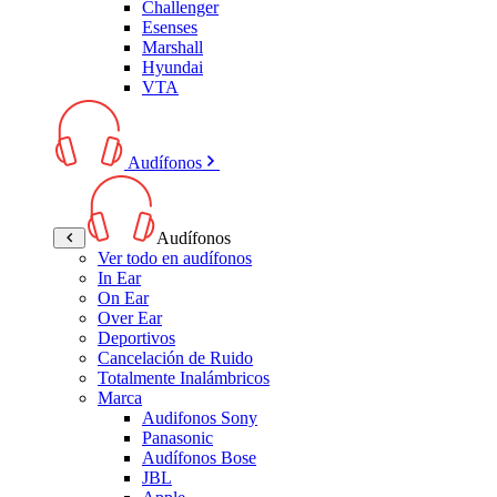
Challenger
Esenses
Marshall
Hyundai
VTA
Audífonos
Audífonos
Ver todo en audífonos
In Ear
On Ear
Over Ear
Deportivos
Cancelación de Ruido
Totalmente Inalámbricos
Marca
Audifonos Sony
Panasonic
Audífonos Bose
JBL