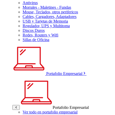
Antivirus
Morrales - Maletines - Fundas
Mouse, Teclados, otros perifericos
Cables, Cargadores, Adaptadores
USB y Tarjetas de Memoria
Regulador, UPS y Multitoma
Discos Duros
Redes, Routers y Wifi
Sillas de Oficina
Portafolio Empresarial
Portafolio Empresarial
Ver todo en portafolio empresarial