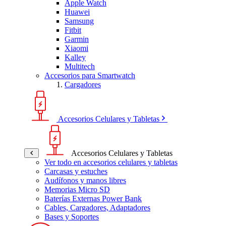
Apple Watch
Huawei
Samsung
Fitbit
Garmin
Xiaomi
Kalley
Multitech
Accesorios para Smartwatch
Cargadores
Accesorios Celulares y Tabletas
Accesorios Celulares y Tabletas
Ver todo en accesorios celulares y tabletas
Carcasas y estuches
Audífonos y manos libres
Memorias Micro SD
Baterías Externas Power Bank
Cables, Cargadores, Adaptadores
Bases y Soportes