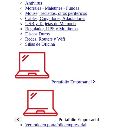
Antivirus
Morrales - Maletines - Fundas
Mouse, Teclados, otros perifericos
Cables, Cargadores, Adaptadores
USB y Tarjetas de Memoria
Regulador, UPS y Multitoma
Discos Duros
Redes, Routers y Wifi
Sillas de Oficina
Portafolio Empresarial
Portafolio Empresarial
Ver todo en portafolio empresarial