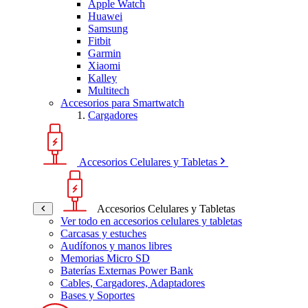
Apple Watch
Huawei
Samsung
Fitbit
Garmin
Xiaomi
Kalley
Multitech
Accesorios para Smartwatch
Cargadores
Accesorios Celulares y Tabletas
Accesorios Celulares y Tabletas
Ver todo en accesorios celulares y tabletas
Carcasas y estuches
Audífonos y manos libres
Memorias Micro SD
Baterías Externas Power Bank
Cables, Cargadores, Adaptadores
Bases y Soportes