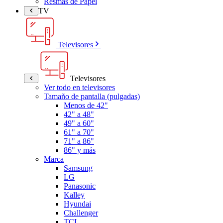
Resmas de Papel
TV
Televisores
Televisores
Ver todo en televisores
Tamaño de pantalla (pulgadas)
Menos de 42"
42" a 48"
49" a 60"
61" a 70"
71" a 86"
86" y más
Marca
Samsung
LG
Panasonic
Kalley
Hyundai
Challenger
TCL