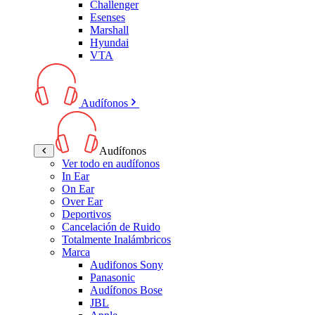
Challenger
Esenses
Marshall
Hyundai
VTA
Audífonos
Audífonos
Ver todo en audífonos
In Ear
On Ear
Over Ear
Deportivos
Cancelación de Ruido
Totalmente Inalámbricos
Marca
Audifonos Sony
Panasonic
Audífonos Bose
JBL