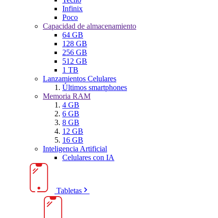
Infinix
Poco
Capacidad de almacenamiento
64 GB
128 GB
256 GB
512 GB
1 TB
Lanzamientos Celulares
Últimos smartphones
Memoria RAM
4 GB
6 GB
8 GB
12 GB
16 GB
Inteligencia Artificial
Celulares con IA
Tabletas