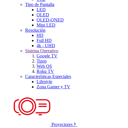
Tipo de Pantalla
LED
OLED
QLED-QNED
Mini LED
Resolución
HD
Full HD
4k - UHD
Sistema Operativo
Google TV
Tizen
Web OS
Roku TV
Características Especiales
Lifestyle
Zona Gamer y TV
Proyectores