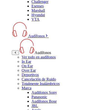
Challenger
Esenses
Marshall
Hyundai
VTA
Audífonos
Audífonos
Ver todo en audífonos
In Ear
On Ear
Over Ear
Deportivos
Cancelación de Ruido
Totalmente Inalámbricos
Marca
Audifonos Sony
Panasonic
Audífonos Bose
JBL