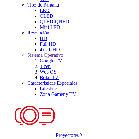
Tipo de Pantalla
LED
OLED
QLED-QNED
Mini LED
Resolución
HD
Full HD
4k - UHD
Sistema Operativo
Google TV
Tizen
Web OS
Roku TV
Características Especiales
Lifestyle
Zona Gamer y TV
Proyectores