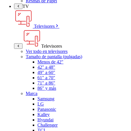
Resmas de Papel
TV
Televisores
Televisores
Ver todo en televisores
Tamaño de pantalla (pulgadas)
Menos de 42"
42" a 48"
49" a 60"
61" a 70"
71" a 86"
86" y más
Marca
Samsung
LG
Panasonic
Kalley
Hyundai
Challenger
TCL