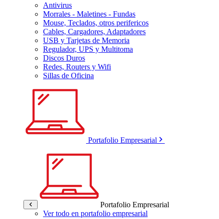
Antivirus
Morrales - Maletines - Fundas
Mouse, Teclados, otros perifericos
Cables, Cargadores, Adaptadores
USB y Tarjetas de Memoria
Regulador, UPS y Multitoma
Discos Duros
Redes, Routers y Wifi
Sillas de Oficina
Portafolio Empresarial
Portafolio Empresarial
Ver todo en portafolio empresarial