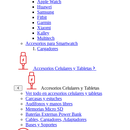
Apple Watch
Huawei
Samsung
Fitbit
Garmin
Xiaomi
Kalley
Multitech
Accesorios para Smartwatch
Cargadores
Accesorios Celulares y Tabletas
Accesorios Celulares y Tabletas
Ver todo en accesorios celulares y tabletas
Carcasas y estuches
Audífonos y manos libres
Memorias Micro SD
Baterías Externas Power Bank
Cables, Cargadores, Adaptadores
Bases y Soportes