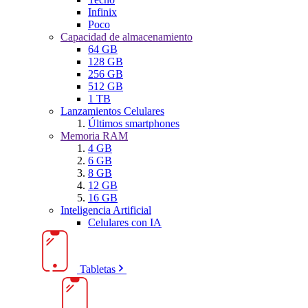
Infinix
Poco
Capacidad de almacenamiento
64 GB
128 GB
256 GB
512 GB
1 TB
Lanzamientos Celulares
Últimos smartphones
Memoria RAM
4 GB
6 GB
8 GB
12 GB
16 GB
Inteligencia Artificial
Celulares con IA
Tabletas