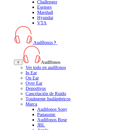
Challenger
Esenses
Marshall
Hyundai
VTA
Audífonos
Audífonos
Ver todo en audífonos
In Ear
On Ear
Over Ear
Deportivos
Cancelación de Ruido
Totalmente Inalámbricos
Marca
Audifonos Sony
Panasonic
Audífonos Bose
JBL