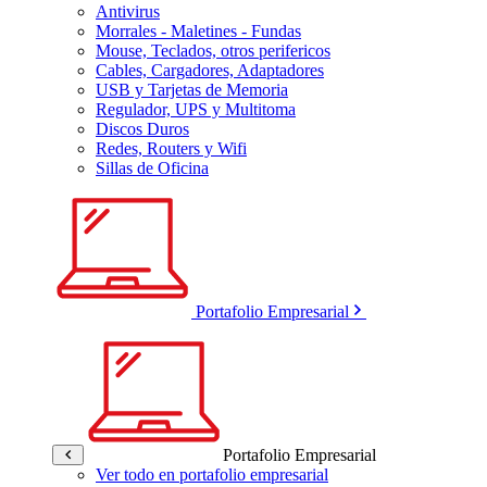
Antivirus
Morrales - Maletines - Fundas
Mouse, Teclados, otros perifericos
Cables, Cargadores, Adaptadores
USB y Tarjetas de Memoria
Regulador, UPS y Multitoma
Discos Duros
Redes, Routers y Wifi
Sillas de Oficina
Portafolio Empresarial
Portafolio Empresarial
Ver todo en portafolio empresarial