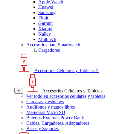
Apple Watch
Huawei
Samsung
Fitbit
Garmin
Xiaomi
Kalley
Multitech
Accesorios para Smartwatch
Cargadores
Accesorios Celulares y Tabletas
Accesorios Celulares y Tabletas
Ver todo en accesorios celulares y tabletas
Carcasas y estuches
Audífonos y manos libres
Memorias Micro SD
Baterías Externas Power Bank
Cables, Cargadores, Adaptadores
Bases y Soportes