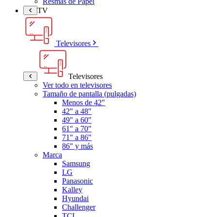
Resmas de Papel
TV
Televisores
Televisores
Ver todo en televisores
Tamaño de pantalla (pulgadas)
Menos de 42"
42" a 48"
49" a 60"
61" a 70"
71" a 86"
86" y más
Marca
Samsung
LG
Panasonic
Kalley
Hyundai
Challenger
TCL