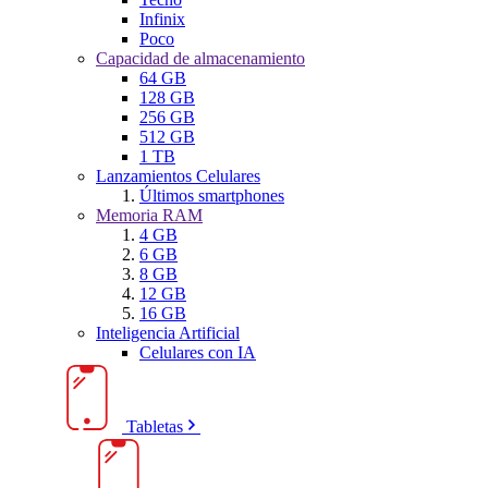
Infinix
Poco
Capacidad de almacenamiento
64 GB
128 GB
256 GB
512 GB
1 TB
Lanzamientos Celulares
Últimos smartphones
Memoria RAM
4 GB
6 GB
8 GB
12 GB
16 GB
Inteligencia Artificial
Celulares con IA
Tabletas