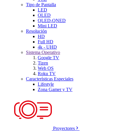
Tipo de Pantalla
LED
OLED
QLED-QNED
Mini LED
Resolución
HD
Full HD
4k - UHD
Sistema Operativo
Google TV
Tizen
Web OS
Roku TV
Características Especiales
Lifestyle
Zona Gamer y TV
Proyectores