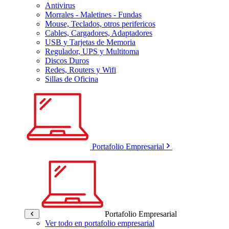
Antivirus
Morrales - Maletines - Fundas
Mouse, Teclados, otros perifericos
Cables, Cargadores, Adaptadores
USB y Tarjetas de Memoria
Regulador, UPS y Multitoma
Discos Duros
Redes, Routers y Wifi
Sillas de Oficina
Portafolio Empresarial
Portafolio Empresarial
Ver todo en portafolio empresarial