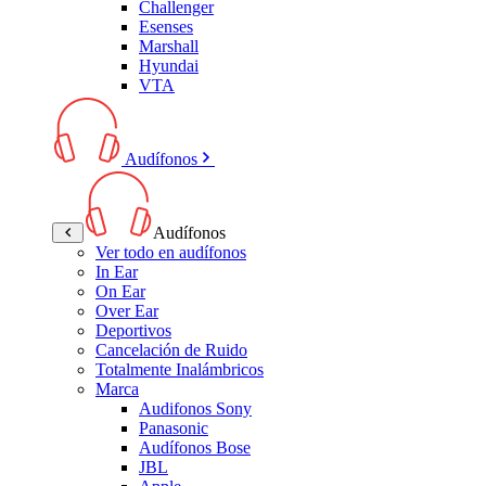
Challenger
Esenses
Marshall
Hyundai
VTA
Audífonos
Audífonos
Ver todo en audífonos
In Ear
On Ear
Over Ear
Deportivos
Cancelación de Ruido
Totalmente Inalámbricos
Marca
Audifonos Sony
Panasonic
Audífonos Bose
JBL