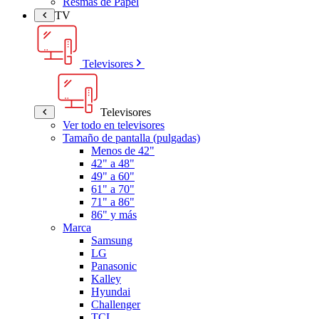
Resmas de Papel
TV
Televisores
Televisores
Ver todo en televisores
Tamaño de pantalla (pulgadas)
Menos de 42"
42" a 48"
49" a 60"
61" a 70"
71" a 86"
86" y más
Marca
Samsung
LG
Panasonic
Kalley
Hyundai
Challenger
TCL