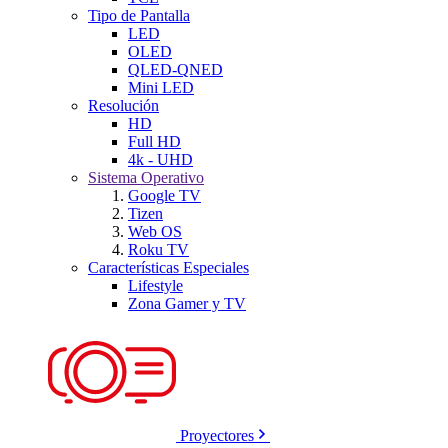
Tipo de Pantalla
LED
OLED
QLED-QNED
Mini LED
Resolución
HD
Full HD
4k - UHD
Sistema Operativo
Google TV
Tizen
Web OS
Roku TV
Características Especiales
Lifestyle
Zona Gamer y TV
Proyectores