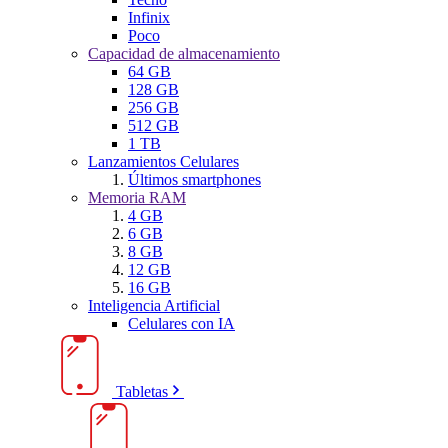
Infinix
Poco
Capacidad de almacenamiento
64 GB
128 GB
256 GB
512 GB
1 TB
Lanzamientos Celulares
Últimos smartphones
Memoria RAM
4 GB
6 GB
8 GB
12 GB
16 GB
Inteligencia Artificial
Celulares con IA
Tabletas