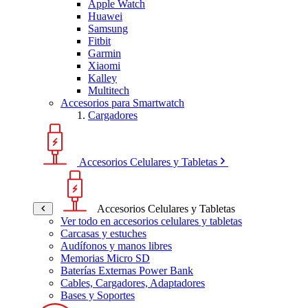
Apple Watch
Huawei
Samsung
Fitbit
Garmin
Xiaomi
Kalley
Multitech
Accesorios para Smartwatch
Cargadores
Accesorios Celulares y Tabletas
Accesorios Celulares y Tabletas
Ver todo en accesorios celulares y tabletas
Carcasas y estuches
Audífonos y manos libres
Memorias Micro SD
Baterías Externas Power Bank
Cables, Cargadores, Adaptadores
Bases y Soportes