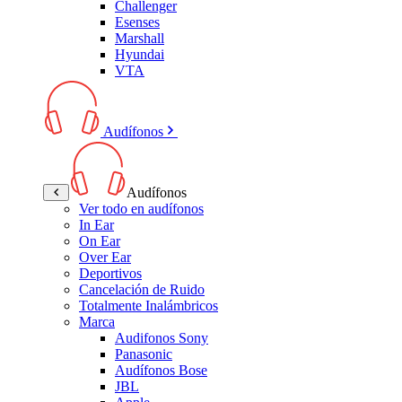
Challenger
Esenses
Marshall
Hyundai
VTA
Audífonos
Audífonos
Ver todo en audífonos
In Ear
On Ear
Over Ear
Deportivos
Cancelación de Ruido
Totalmente Inalámbricos
Marca
Audifonos Sony
Panasonic
Audífonos Bose
JBL