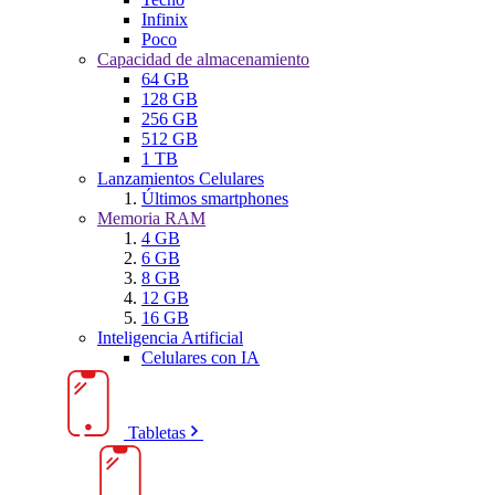
Infinix
Poco
Capacidad de almacenamiento
64 GB
128 GB
256 GB
512 GB
1 TB
Lanzamientos Celulares
Últimos smartphones
Memoria RAM
4 GB
6 GB
8 GB
12 GB
16 GB
Inteligencia Artificial
Celulares con IA
Tabletas