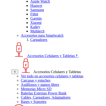
Apple Watch
Huawei
Samsung
Fitbit
Garmin
Xiaomi
Kalley
Multitech
Accesorios para Smartwatch
Cargadores
Accesorios Celulares y Tabletas
Accesorios Celulares y Tabletas
Ver todo en accesorios celulares y tabletas
Carcasas y estuches
Audífonos y manos libres
Memorias Micro SD
Baterías Externas Power Bank
Cables, Cargadores, Adaptadores
Bases y Soportes