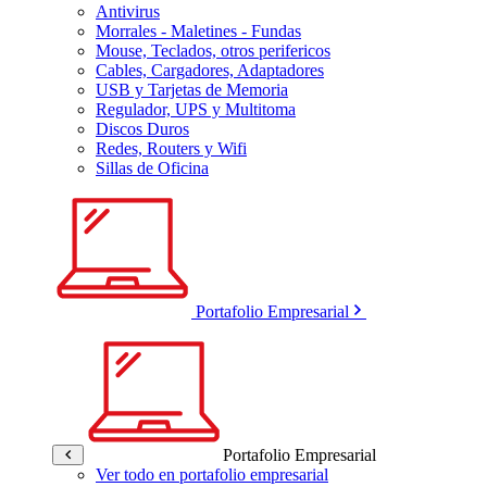
Antivirus
Morrales - Maletines - Fundas
Mouse, Teclados, otros perifericos
Cables, Cargadores, Adaptadores
USB y Tarjetas de Memoria
Regulador, UPS y Multitoma
Discos Duros
Redes, Routers y Wifi
Sillas de Oficina
Portafolio Empresarial
Portafolio Empresarial
Ver todo en portafolio empresarial