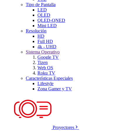
Tipo de Pantalla
LED
OLED
QLED-QNED
Mini LED
Resolución
HD
Full HD
4k - UHD
Sistema Operativo
Google TV
Tizen
Web OS
Roku TV
Características Especiales
Lifestyle
Zona Gamer y TV
Proyectores