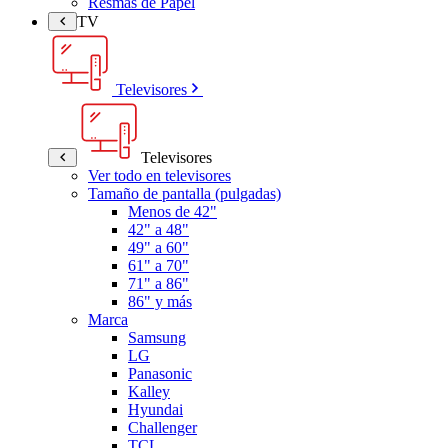
Resmas de Papel
TV
Televisores
Televisores
Ver todo en televisores
Tamaño de pantalla (pulgadas)
Menos de 42"
42" a 48"
49" a 60"
61" a 70"
71" a 86"
86" y más
Marca
Samsung
LG
Panasonic
Kalley
Hyundai
Challenger
TCL