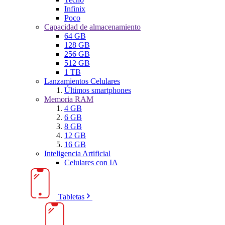
Infinix
Poco
Capacidad de almacenamiento
64 GB
128 GB
256 GB
512 GB
1 TB
Lanzamientos Celulares
Últimos smartphones
Memoria RAM
4 GB
6 GB
8 GB
12 GB
16 GB
Inteligencia Artificial
Celulares con IA
Tabletas