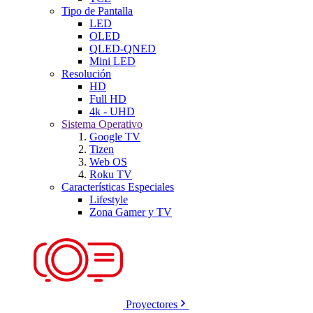
Tipo de Pantalla
LED
OLED
QLED-QNED
Mini LED
Resolución
HD
Full HD
4k - UHD
Sistema Operativo
Google TV
Tizen
Web OS
Roku TV
Características Especiales
Lifestyle
Zona Gamer y TV
Proyectores