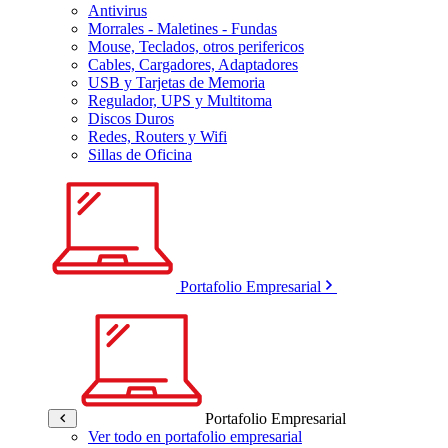
Antivirus
Morrales - Maletines - Fundas
Mouse, Teclados, otros perifericos
Cables, Cargadores, Adaptadores
USB y Tarjetas de Memoria
Regulador, UPS y Multitoma
Discos Duros
Redes, Routers y Wifi
Sillas de Oficina
Portafolio Empresarial
Portafolio Empresarial
Ver todo en portafolio empresarial