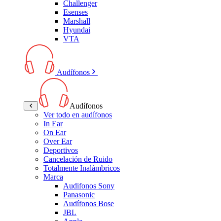
Challenger
Esenses
Marshall
Hyundai
VTA
Audífonos
Audífonos
Ver todo en audífonos
In Ear
On Ear
Over Ear
Deportivos
Cancelación de Ruido
Totalmente Inalámbricos
Marca
Audifonos Sony
Panasonic
Audífonos Bose
JBL