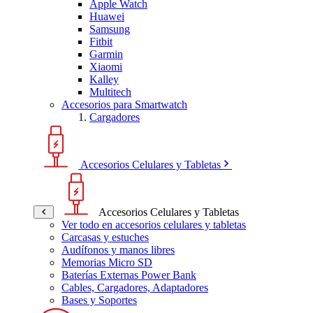
Apple Watch
Huawei
Samsung
Fitbit
Garmin
Xiaomi
Kalley
Multitech
Accesorios para Smartwatch
Cargadores
Accesorios Celulares y Tabletas
Accesorios Celulares y Tabletas
Ver todo en accesorios celulares y tabletas
Carcasas y estuches
Audífonos y manos libres
Memorias Micro SD
Baterías Externas Power Bank
Cables, Cargadores, Adaptadores
Bases y Soportes