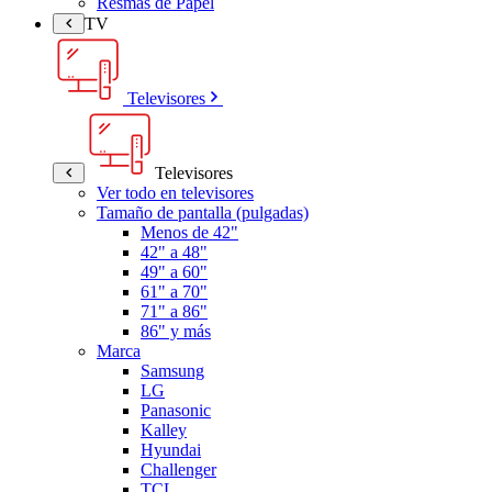
Resmas de Papel
TV
Televisores
Televisores
Ver todo en televisores
Tamaño de pantalla (pulgadas)
Menos de 42"
42" a 48"
49" a 60"
61" a 70"
71" a 86"
86" y más
Marca
Samsung
LG
Panasonic
Kalley
Hyundai
Challenger
TCL