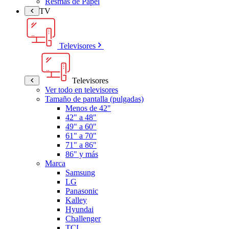
Resmas de Papel
TV
Televisores
Televisores
Ver todo en televisores
Tamaño de pantalla (pulgadas)
Menos de 42"
42" a 48"
49" a 60"
61" a 70"
71" a 86"
86" y más
Marca
Samsung
LG
Panasonic
Kalley
Hyundai
Challenger
TCL