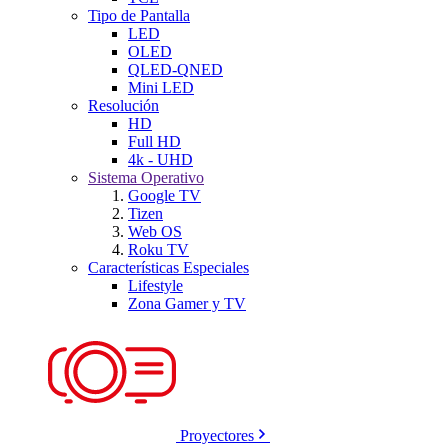
Tipo de Pantalla
LED
OLED
QLED-QNED
Mini LED
Resolución
HD
Full HD
4k - UHD
Sistema Operativo
Google TV
Tizen
Web OS
Roku TV
Características Especiales
Lifestyle
Zona Gamer y TV
Proyectores