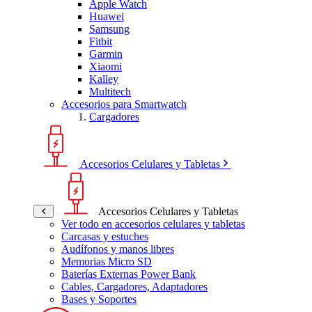
Apple Watch
Huawei
Samsung
Fitbit
Garmin
Xiaomi
Kalley
Multitech
Accesorios para Smartwatch
Cargadores
Accesorios Celulares y Tabletas
Accesorios Celulares y Tabletas
Ver todo en accesorios celulares y tabletas
Carcasas y estuches
Audífonos y manos libres
Memorias Micro SD
Baterías Externas Power Bank
Cables, Cargadores, Adaptadores
Bases y Soportes