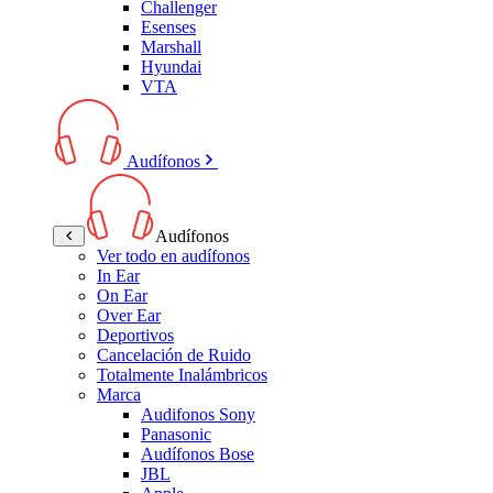
Challenger
Esenses
Marshall
Hyundai
VTA
Audífonos
Audífonos
Ver todo en audífonos
In Ear
On Ear
Over Ear
Deportivos
Cancelación de Ruido
Totalmente Inalámbricos
Marca
Audifonos Sony
Panasonic
Audífonos Bose
JBL