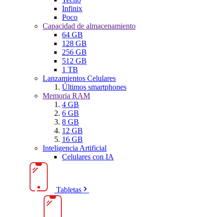
Infinix
Poco
Capacidad de almacenamiento
64 GB
128 GB
256 GB
512 GB
1 TB
Lanzamientos Celulares
Últimos smartphones
Memoria RAM
4 GB
6 GB
8 GB
12 GB
16 GB
Inteligencia Artificial
Celulares con IA
Tabletas