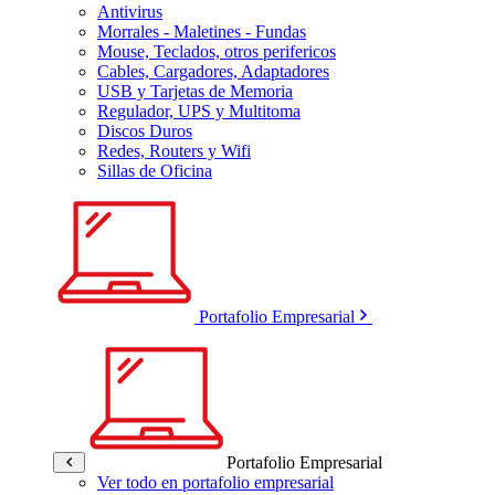
Antivirus
Morrales - Maletines - Fundas
Mouse, Teclados, otros perifericos
Cables, Cargadores, Adaptadores
USB y Tarjetas de Memoria
Regulador, UPS y Multitoma
Discos Duros
Redes, Routers y Wifi
Sillas de Oficina
Portafolio Empresarial
Portafolio Empresarial
Ver todo en portafolio empresarial