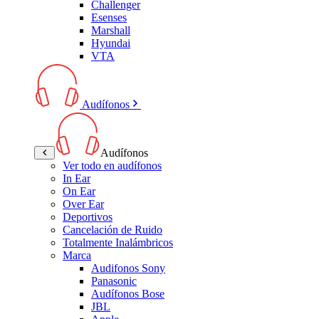
Challenger
Esenses
Marshall
Hyundai
VTA
Audífonos
Audífonos
Ver todo en audífonos
In Ear
On Ear
Over Ear
Deportivos
Cancelación de Ruido
Totalmente Inalámbricos
Marca
Audifonos Sony
Panasonic
Audífonos Bose
JBL