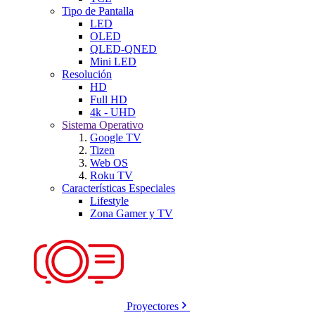
Tipo de Pantalla
LED
OLED
QLED-QNED
Mini LED
Resolución
HD
Full HD
4k - UHD
Sistema Operativo
Google TV
Tizen
Web OS
Roku TV
Características Especiales
Lifestyle
Zona Gamer y TV
Proyectores