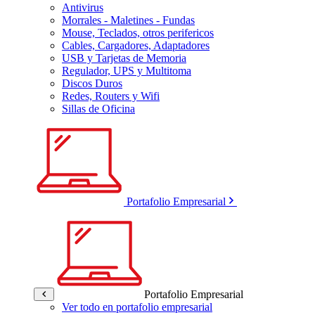
Antivirus
Morrales - Maletines - Fundas
Mouse, Teclados, otros perifericos
Cables, Cargadores, Adaptadores
USB y Tarjetas de Memoria
Regulador, UPS y Multitoma
Discos Duros
Redes, Routers y Wifi
Sillas de Oficina
Portafolio Empresarial
Portafolio Empresarial
Ver todo en portafolio empresarial