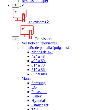
Resmas de Papel
TV
Televisores
Televisores
Ver todo en televisores
Tamaño de pantalla (pulgadas)
Menos de 42"
42" a 48"
49" a 60"
61" a 70"
71" a 86"
86" y más
Marca
Samsung
LG
Panasonic
Kalley
Hyundai
Challenger
TCL