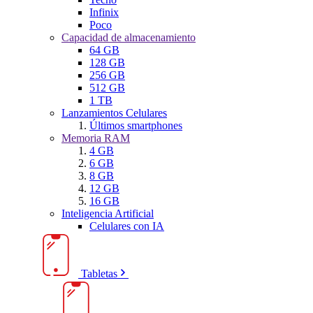
Infinix
Poco
Capacidad de almacenamiento
64 GB
128 GB
256 GB
512 GB
1 TB
Lanzamientos Celulares
Últimos smartphones
Memoria RAM
4 GB
6 GB
8 GB
12 GB
16 GB
Inteligencia Artificial
Celulares con IA
Tabletas