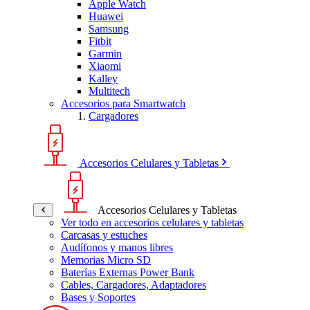
Apple Watch
Huawei
Samsung
Fitbit
Garmin
Xiaomi
Kalley
Multitech
Accesorios para Smartwatch
Cargadores
Accesorios Celulares y Tabletas
Accesorios Celulares y Tabletas
Ver todo en accesorios celulares y tabletas
Carcasas y estuches
Audífonos y manos libres
Memorias Micro SD
Baterías Externas Power Bank
Cables, Cargadores, Adaptadores
Bases y Soportes