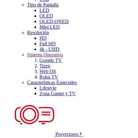
Tipo de Pantalla
LED
OLED
QLED-QNED
Mini LED
Resolución
HD
Full HD
4k - UHD
Sistema Operativo
Google TV
Tizen
Web OS
Roku TV
Características Especiales
Lifestyle
Zona Gamer y TV
Proyectores