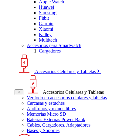
Apple Watch
Huawei
Samsung
Fitbit
Garmin
Xiaomi
Kalley
Multitech
Accesorios para Smartwatch
Cargadores
Accesorios Celulares y Tabletas
Accesorios Celulares y Tabletas
Ver todo en accesorios celulares y tabletas
Carcasas y estuches
Audífonos y manos libres
Memorias Micro SD
Baterías Externas Power Bank
Cables, Cargadores, Adaptadores
Bases y Soportes