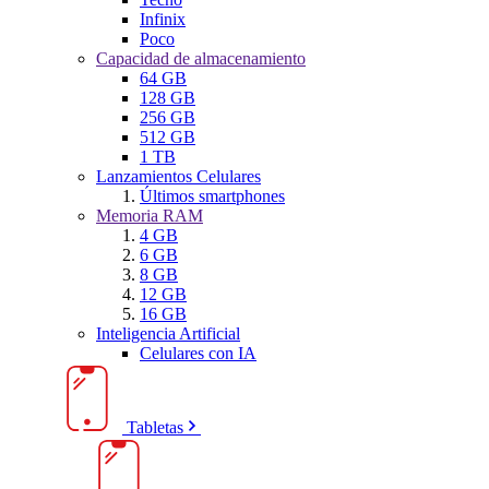
Infinix
Poco
Capacidad de almacenamiento
64 GB
128 GB
256 GB
512 GB
1 TB
Lanzamientos Celulares
Últimos smartphones
Memoria RAM
4 GB
6 GB
8 GB
12 GB
16 GB
Inteligencia Artificial
Celulares con IA
Tabletas