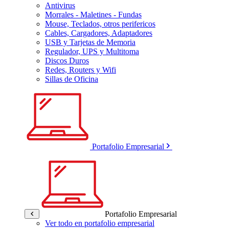
Antivirus
Morrales - Maletines - Fundas
Mouse, Teclados, otros perifericos
Cables, Cargadores, Adaptadores
USB y Tarjetas de Memoria
Regulador, UPS y Multitoma
Discos Duros
Redes, Routers y Wifi
Sillas de Oficina
Portafolio Empresarial
Portafolio Empresarial
Ver todo en portafolio empresarial