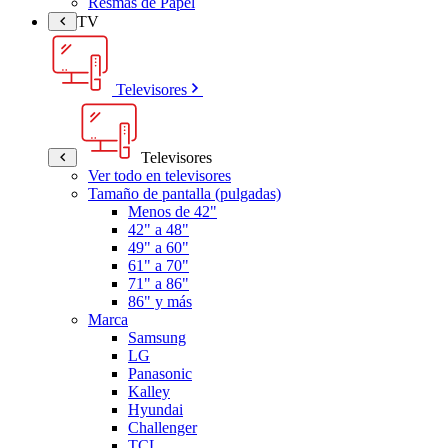
Resmas de Papel
TV
Televisores
Televisores
Ver todo en televisores
Tamaño de pantalla (pulgadas)
Menos de 42"
42" a 48"
49" a 60"
61" a 70"
71" a 86"
86" y más
Marca
Samsung
LG
Panasonic
Kalley
Hyundai
Challenger
TCL