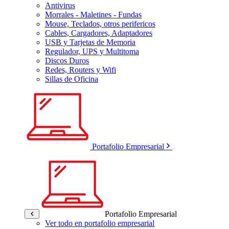
Antivirus
Morrales - Maletines - Fundas
Mouse, Teclados, otros perifericos
Cables, Cargadores, Adaptadores
USB y Tarjetas de Memoria
Regulador, UPS y Multitoma
Discos Duros
Redes, Routers y Wifi
Sillas de Oficina
Portafolio Empresarial
Portafolio Empresarial
Ver todo en portafolio empresarial