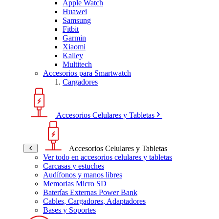
Apple Watch
Huawei
Samsung
Fitbit
Garmin
Xiaomi
Kalley
Multitech
Accesorios para Smartwatch
Cargadores
Accesorios Celulares y Tabletas
Accesorios Celulares y Tabletas
Ver todo en accesorios celulares y tabletas
Carcasas y estuches
Audífonos y manos libres
Memorias Micro SD
Baterías Externas Power Bank
Cables, Cargadores, Adaptadores
Bases y Soportes