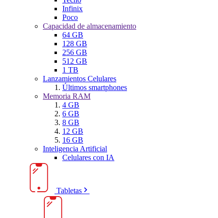
Infinix
Poco
Capacidad de almacenamiento
64 GB
128 GB
256 GB
512 GB
1 TB
Lanzamientos Celulares
Últimos smartphones
Memoria RAM
4 GB
6 GB
8 GB
12 GB
16 GB
Inteligencia Artificial
Celulares con IA
Tabletas