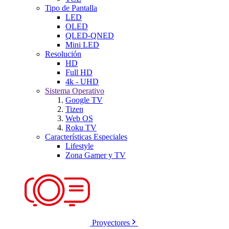
Tipo de Pantalla
LED
OLED
QLED-QNED
Mini LED
Resolución
HD
Full HD
4k - UHD
Sistema Operativo
Google TV
Tizen
Web OS
Roku TV
Características Especiales
Lifestyle
Zona Gamer y TV
Proyectores