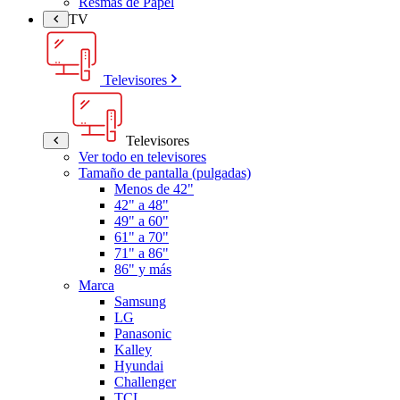
Resmas de Papel
TV
Televisores
Televisores
Ver todo en televisores
Tamaño de pantalla (pulgadas)
Menos de 42"
42" a 48"
49" a 60"
61" a 70"
71" a 86"
86" y más
Marca
Samsung
LG
Panasonic
Kalley
Hyundai
Challenger
TCL