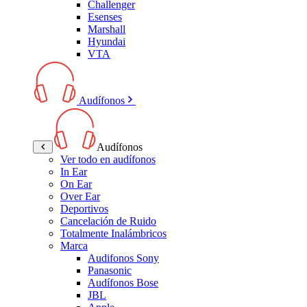
Challenger
Esenses
Marshall
Hyundai
VTA
Audífonos
Audífonos
Ver todo en audífonos
In Ear
On Ear
Over Ear
Deportivos
Cancelación de Ruido
Totalmente Inalámbricos
Marca
Audifonos Sony
Panasonic
Audífonos Bose
JBL