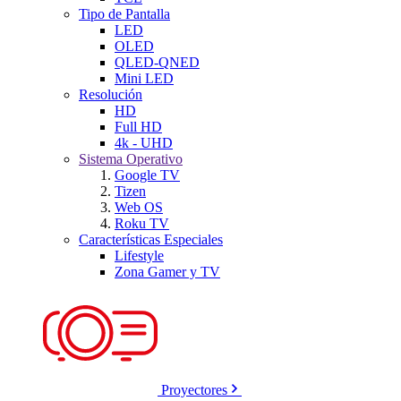
Tipo de Pantalla
LED
OLED
QLED-QNED
Mini LED
Resolución
HD
Full HD
4k - UHD
Sistema Operativo
Google TV
Tizen
Web OS
Roku TV
Características Especiales
Lifestyle
Zona Gamer y TV
Proyectores