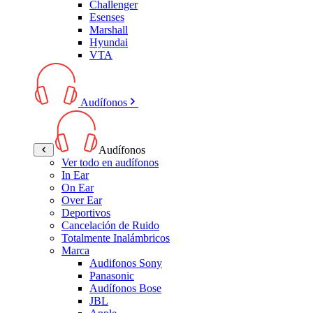
Challenger
Esenses
Marshall
Hyundai
VTA
Audífonos
Audífonos
Ver todo en audífonos
In Ear
On Ear
Over Ear
Deportivos
Cancelación de Ruido
Totalmente Inalámbricos
Marca
Audifonos Sony
Panasonic
Audífonos Bose
JBL