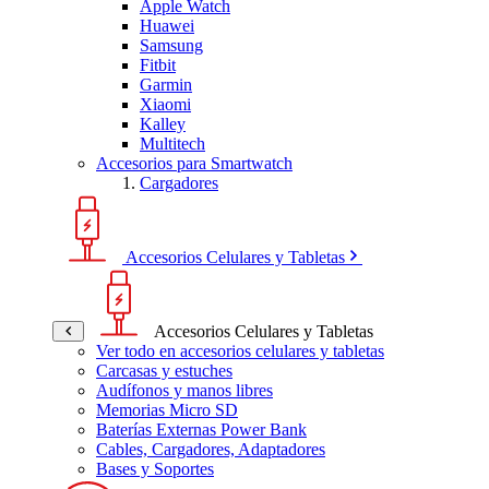
Apple Watch
Huawei
Samsung
Fitbit
Garmin
Xiaomi
Kalley
Multitech
Accesorios para Smartwatch
Cargadores
Accesorios Celulares y Tabletas
Accesorios Celulares y Tabletas
Ver todo en accesorios celulares y tabletas
Carcasas y estuches
Audífonos y manos libres
Memorias Micro SD
Baterías Externas Power Bank
Cables, Cargadores, Adaptadores
Bases y Soportes