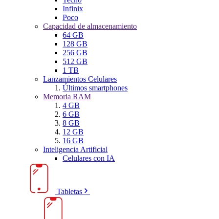
Infinix
Poco
Capacidad de almacenamiento
64 GB
128 GB
256 GB
512 GB
1 TB
Lanzamientos Celulares
Últimos smartphones
Memoria RAM
4 GB
6 GB
8 GB
12 GB
16 GB
Inteligencia Artificial
Celulares con IA
Tabletas