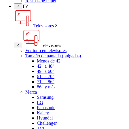
Resmas de Papel
TV
Televisores
Televisores
Ver todo en televisores
Tamaño de pantalla (pulgadas)
Menos de 42"
42" a 48"
49" a 60"
61" a 70"
71" a 86"
86" y más
Marca
Samsung
LG
Panasonic
Kalley
Hyundai
Challenger
TCL