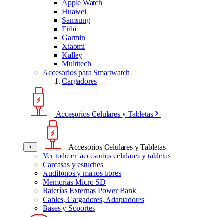
Apple Watch
Huawei
Samsung
Fitbit
Garmin
Xiaomi
Kalley
Multitech
Accesorios para Smartwatch
Cargadores
Accesorios Celulares y Tabletas
Accesorios Celulares y Tabletas
Ver todo en accesorios celulares y tabletas
Carcasas y estuches
Audífonos y manos libres
Memorias Micro SD
Baterías Externas Power Bank
Cables, Cargadores, Adaptadores
Bases y Soportes