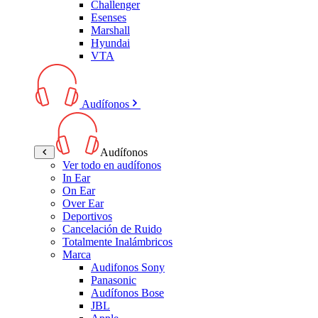
Challenger
Esenses
Marshall
Hyundai
VTA
Audífonos
Audífonos
Ver todo en audífonos
In Ear
On Ear
Over Ear
Deportivos
Cancelación de Ruido
Totalmente Inalámbricos
Marca
Audifonos Sony
Panasonic
Audífonos Bose
JBL