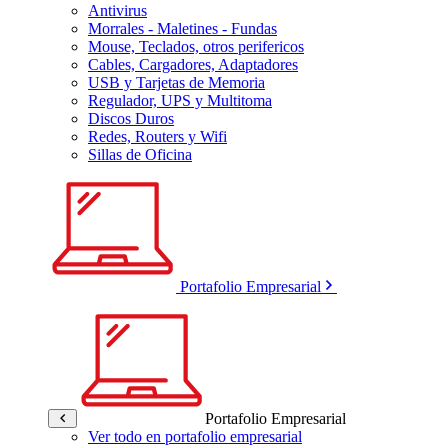
Antivirus
Morrales - Maletines - Fundas
Mouse, Teclados, otros perifericos
Cables, Cargadores, Adaptadores
USB y Tarjetas de Memoria
Regulador, UPS y Multitoma
Discos Duros
Redes, Routers y Wifi
Sillas de Oficina
Portafolio Empresarial
Portafolio Empresarial
Ver todo en portafolio empresarial