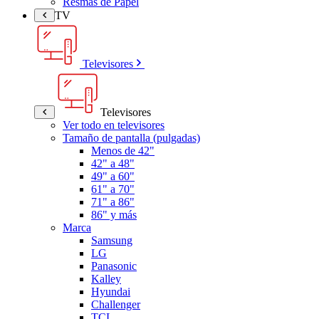
Resmas de Papel
TV
Televisores
Televisores
Ver todo en televisores
Tamaño de pantalla (pulgadas)
Menos de 42"
42" a 48"
49" a 60"
61" a 70"
71" a 86"
86" y más
Marca
Samsung
LG
Panasonic
Kalley
Hyundai
Challenger
TCL