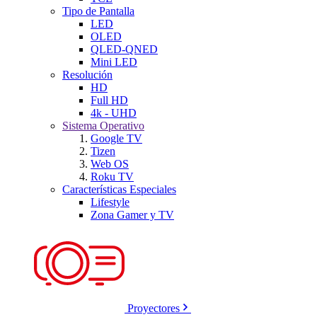
Tipo de Pantalla
LED
OLED
QLED-QNED
Mini LED
Resolución
HD
Full HD
4k - UHD
Sistema Operativo
Google TV
Tizen
Web OS
Roku TV
Características Especiales
Lifestyle
Zona Gamer y TV
Proyectores