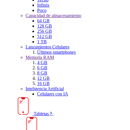
Infinix
Poco
Capacidad de almacenamiento
64 GB
128 GB
256 GB
512 GB
1 TB
Lanzamientos Celulares
Últimos smartphones
Memoria RAM
4 GB
6 GB
8 GB
12 GB
16 GB
Inteligencia Artificial
Celulares con IA
Tabletas