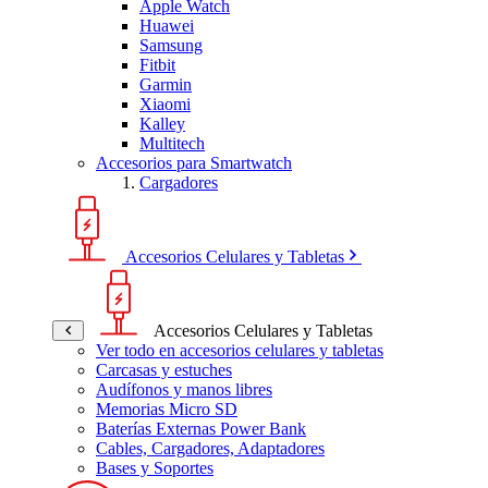
Apple Watch
Huawei
Samsung
Fitbit
Garmin
Xiaomi
Kalley
Multitech
Accesorios para Smartwatch
Cargadores
Accesorios Celulares y Tabletas
Accesorios Celulares y Tabletas
Ver todo en accesorios celulares y tabletas
Carcasas y estuches
Audífonos y manos libres
Memorias Micro SD
Baterías Externas Power Bank
Cables, Cargadores, Adaptadores
Bases y Soportes