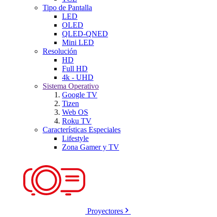
Tipo de Pantalla
LED
OLED
QLED-QNED
Mini LED
Resolución
HD
Full HD
4k - UHD
Sistema Operativo
Google TV
Tizen
Web OS
Roku TV
Características Especiales
Lifestyle
Zona Gamer y TV
Proyectores