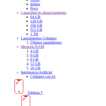
Infinix
Poco
Capacidad de almacenamiento
64 GB
128 GB
256 GB
512 GB
1 TB
Lanzamientos Celulares
Últimos smartphones
Memoria RAM
4 GB
6 GB
8 GB
12 GB
16 GB
Inteligencia Artificial
Celulares con IA
Tabletas