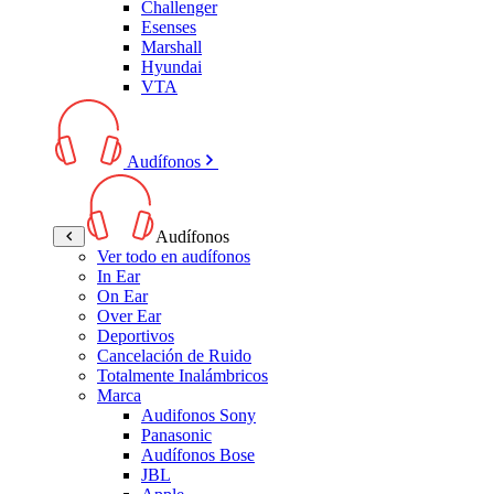
Challenger
Esenses
Marshall
Hyundai
VTA
Audífonos
Audífonos
Ver todo en audífonos
In Ear
On Ear
Over Ear
Deportivos
Cancelación de Ruido
Totalmente Inalámbricos
Marca
Audifonos Sony
Panasonic
Audífonos Bose
JBL