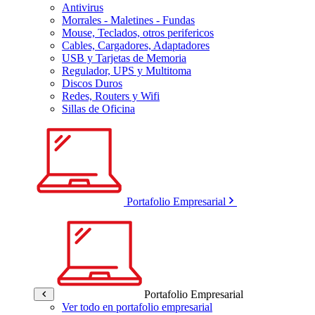
Antivirus
Morrales - Maletines - Fundas
Mouse, Teclados, otros perifericos
Cables, Cargadores, Adaptadores
USB y Tarjetas de Memoria
Regulador, UPS y Multitoma
Discos Duros
Redes, Routers y Wifi
Sillas de Oficina
Portafolio Empresarial
Portafolio Empresarial
Ver todo en portafolio empresarial