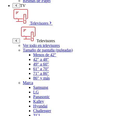
Resmas de Papel
TV
Televisores
Televisores
Ver todo en televisores
Tamaño de pantalla (pulgadas)
Menos de 42"
42" a 48"
49" a 60"
61" a 70"
71" a 86"
86" y más
Marca
Samsung
LG
Panasonic
Kalley
Hyundai
Challenger
TCL