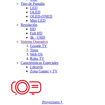
Tipo de Pantalla
LED
OLED
QLED-QNED
Mini LED
Resolución
HD
Full HD
4k - UHD
Sistema Operativo
Google TV
Tizen
Web OS
Roku TV
Características Especiales
Lifestyle
Zona Gamer y TV
Proyectores