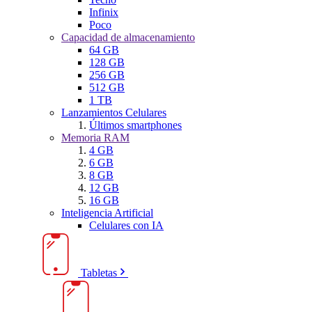
Infinix
Poco
Capacidad de almacenamiento
64 GB
128 GB
256 GB
512 GB
1 TB
Lanzamientos Celulares
Últimos smartphones
Memoria RAM
4 GB
6 GB
8 GB
12 GB
16 GB
Inteligencia Artificial
Celulares con IA
Tabletas