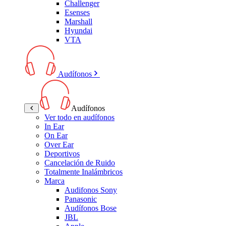
Challenger
Esenses
Marshall
Hyundai
VTA
Audífonos
Audífonos
Ver todo en audífonos
In Ear
On Ear
Over Ear
Deportivos
Cancelación de Ruido
Totalmente Inalámbricos
Marca
Audifonos Sony
Panasonic
Audífonos Bose
JBL