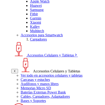
Apple Watch
Huawei
Samsung
Fitbit
Garmin
Xiaomi
Kalley
Multitech
Accesorios para Smartwatch
Cargadores
Accesorios Celulares y Tabletas
Accesorios Celulares y Tabletas
Ver todo en accesorios celulares y tabletas
Carcasas y estuches
Audífonos y manos libres
Memorias Micro SD
Baterías Externas Power Bank
Cables, Cargadores, Adaptadores
Bases y Soportes