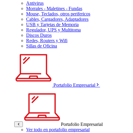
Antivirus
Morrales - Maletines - Fundas
Mouse, Teclados, otros perifericos
Cables, Cargadores, Adaptadores
USB y Tarjetas de Memoria
Regulador, UPS y Multitoma
Discos Duros
Redes, Routers y Wifi
Sillas de Oficina
Portafolio Empresarial
Portafolio Empresarial
Ver todo en portafolio empresarial