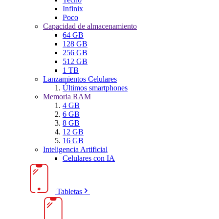
Infinix
Poco
Capacidad de almacenamiento
64 GB
128 GB
256 GB
512 GB
1 TB
Lanzamientos Celulares
Últimos smartphones
Memoria RAM
4 GB
6 GB
8 GB
12 GB
16 GB
Inteligencia Artificial
Celulares con IA
Tabletas