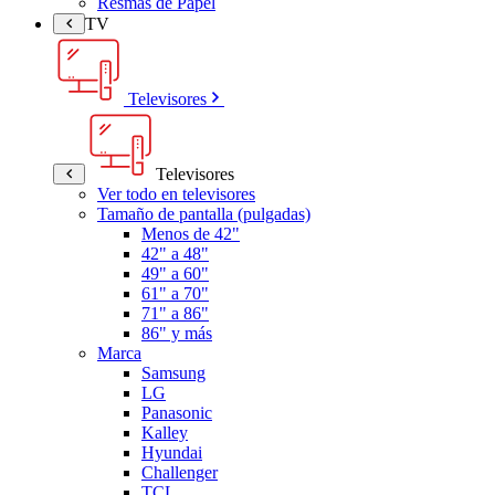
Resmas de Papel
TV
Televisores
Televisores
Ver todo en televisores
Tamaño de pantalla (pulgadas)
Menos de 42"
42" a 48"
49" a 60"
61" a 70"
71" a 86"
86" y más
Marca
Samsung
LG
Panasonic
Kalley
Hyundai
Challenger
TCL