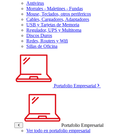
Antivirus
Morrales - Maletines - Fundas
Mouse, Teclados, otros perifericos
Cables, Cargadores, Adaptadores
USB y Tarjetas de Memoria
Regulador, UPS y Multitoma
Discos Duros
Redes, Routers y Wifi
Sillas de Oficina
Portafolio Empresarial
Portafolio Empresarial
Ver todo en portafolio empresarial