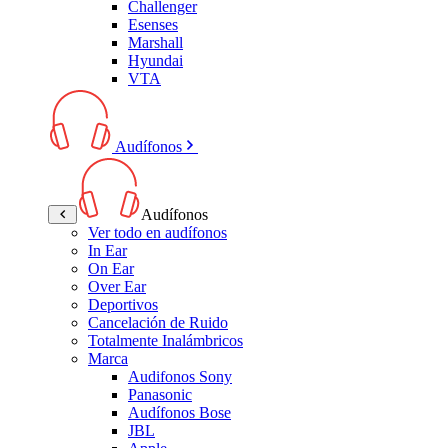
Challenger
Esenses
Marshall
Hyundai
VTA
Audífonos
Audífonos
Ver todo en audífonos
In Ear
On Ear
Over Ear
Deportivos
Cancelación de Ruido
Totalmente Inalámbricos
Marca
Audifonos Sony
Panasonic
Audífonos Bose
JBL