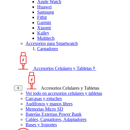
Apple Watch
Huawei
Samsung
Fitbit
Garmin
Xiaomi
Kalley
Multitech
Accesorios para Smartwatch
Cargadores
Accesorios Celulares y Tabletas
Accesorios Celulares y Tabletas
Ver todo en accesorios celulares y tabletas
Carcasas y estuches
Audífonos y manos libres
Memorias Micro SD
Baterías Externas Power Bank
Cables, Cargadores, Adaptadores
Bases y Soportes