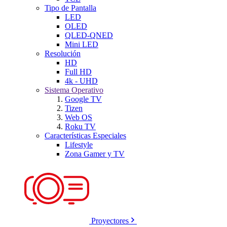
Tipo de Pantalla
LED
OLED
QLED-QNED
Mini LED
Resolución
HD
Full HD
4k - UHD
Sistema Operativo
Google TV
Tizen
Web OS
Roku TV
Características Especiales
Lifestyle
Zona Gamer y TV
Proyectores