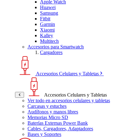
Apple Watch
Huawei
Samsung
Fitbit
Garmin
Xiaomi
Kalley
Multitech
Accesorios para Smartwatch
Cargadores
Accesorios Celulares y Tabletas
Accesorios Celulares y Tabletas
Ver todo en accesorios celulares y tabletas
Carcasas y estuches
Audífonos y manos libres
Memorias Micro SD
Baterías Externas Power Bank
Cables, Cargadores, Adaptadores
Bases y Soportes