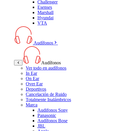
Challenger
Esenses
Marshall
Hyundai
VTA
Audífonos
Audífonos
Ver todo en audífonos
In Ear
On Ear
Over Ear
Deportivos
Cancelación de Ruido
Totalmente Inalámbricos
Marca
Audifonos Sony
Panasonic
Audífonos Bose
JBL