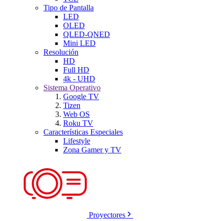
Tipo de Pantalla
LED
OLED
QLED-QNED
Mini LED
Resolución
HD
Full HD
4k - UHD
Sistema Operativo
Google TV
Tizen
Web OS
Roku TV
Características Especiales
Lifestyle
Zona Gamer y TV
Proyectores