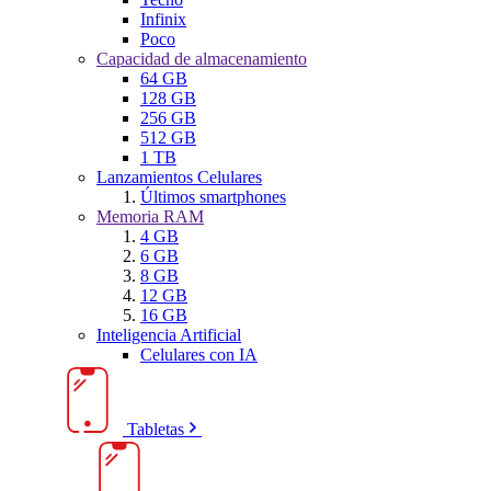
Infinix
Poco
Capacidad de almacenamiento
64 GB
128 GB
256 GB
512 GB
1 TB
Lanzamientos Celulares
Últimos smartphones
Memoria RAM
4 GB
6 GB
8 GB
12 GB
16 GB
Inteligencia Artificial
Celulares con IA
Tabletas