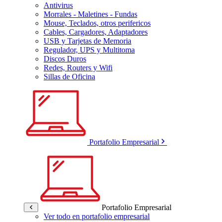
Antivirus
Morrales - Maletines - Fundas
Mouse, Teclados, otros perifericos
Cables, Cargadores, Adaptadores
USB y Tarjetas de Memoria
Regulador, UPS y Multitoma
Discos Duros
Redes, Routers y Wifi
Sillas de Oficina
Portafolio Empresarial
Portafolio Empresarial
Ver todo en portafolio empresarial