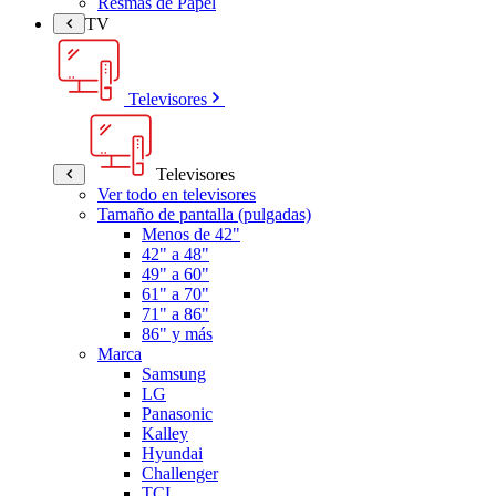
Resmas de Papel
TV
Televisores
Televisores
Ver todo en televisores
Tamaño de pantalla (pulgadas)
Menos de 42"
42" a 48"
49" a 60"
61" a 70"
71" a 86"
86" y más
Marca
Samsung
LG
Panasonic
Kalley
Hyundai
Challenger
TCL