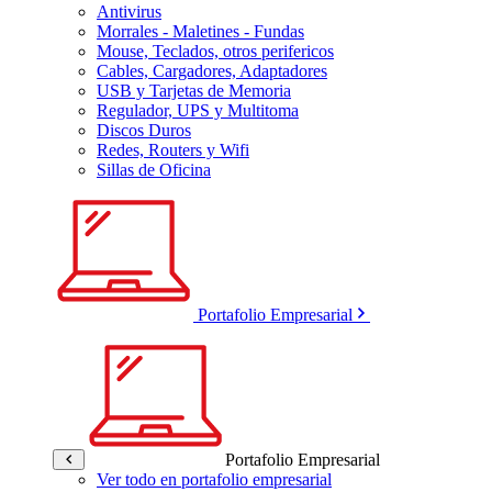
Antivirus
Morrales - Maletines - Fundas
Mouse, Teclados, otros perifericos
Cables, Cargadores, Adaptadores
USB y Tarjetas de Memoria
Regulador, UPS y Multitoma
Discos Duros
Redes, Routers y Wifi
Sillas de Oficina
Portafolio Empresarial
Portafolio Empresarial
Ver todo en portafolio empresarial