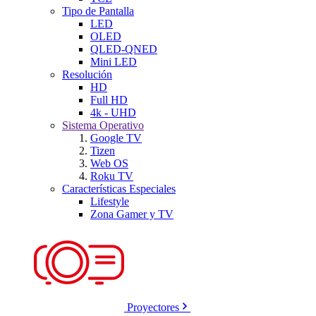
Tipo de Pantalla
LED
OLED
QLED-QNED
Mini LED
Resolución
HD
Full HD
4k - UHD
Sistema Operativo
Google TV
Tizen
Web OS
Roku TV
Características Especiales
Lifestyle
Zona Gamer y TV
Proyectores