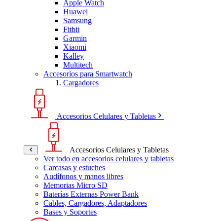
Apple Watch
Huawei
Samsung
Fitbit
Garmin
Xiaomi
Kalley
Multitech
Accesorios para Smartwatch
Cargadores
Accesorios Celulares y Tabletas
Accesorios Celulares y Tabletas
Ver todo en accesorios celulares y tabletas
Carcasas y estuches
Audífonos y manos libres
Memorias Micro SD
Baterías Externas Power Bank
Cables, Cargadores, Adaptadores
Bases y Soportes