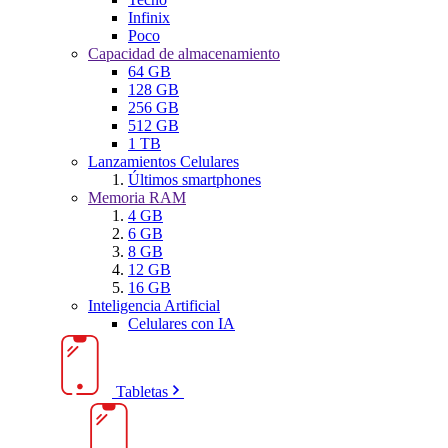
Infinix
Poco
Capacidad de almacenamiento
64 GB
128 GB
256 GB
512 GB
1 TB
Lanzamientos Celulares
Últimos smartphones
Memoria RAM
4 GB
6 GB
8 GB
12 GB
16 GB
Inteligencia Artificial
Celulares con IA
Tabletas