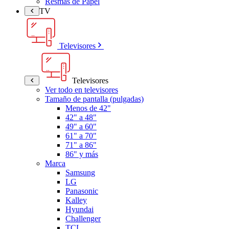
Resmas de Papel
TV
Televisores
Televisores
Ver todo en televisores
Tamaño de pantalla (pulgadas)
Menos de 42"
42" a 48"
49" a 60"
61" a 70"
71" a 86"
86" y más
Marca
Samsung
LG
Panasonic
Kalley
Hyundai
Challenger
TCL