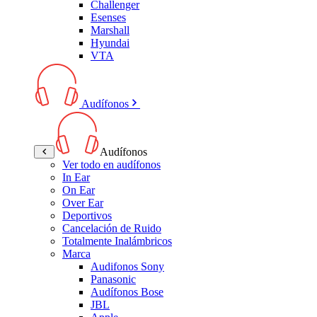
Challenger
Esenses
Marshall
Hyundai
VTA
Audífonos
Audífonos
Ver todo en audífonos
In Ear
On Ear
Over Ear
Deportivos
Cancelación de Ruido
Totalmente Inalámbricos
Marca
Audifonos Sony
Panasonic
Audífonos Bose
JBL